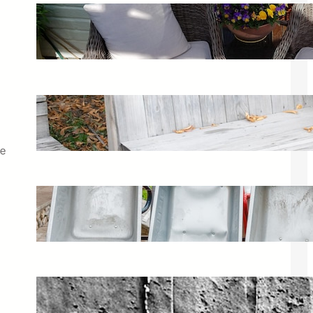
Meble ogrodowe wygodne – wybierz
zestaw z technorattanu
27 maja 2025
Skrzynia ogrodowa z siedziskiem –
idealne meble na taras
21 maja 2025
ne
Taczki plastikowe – wybór
ogrodowych i budowlanych modeli
14 lutego 2025
Beton tekstura – jak wykorzystać
fototapetę 3D?