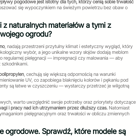
ływy pogodowe jest istotny dla tych, którzy cenią sobie trwałość
koszować się wypoczynkiem na świeżym powietrzu bez obaw o
z naturalnych materiałów a tymi z
swojego ogrodu?
no
, nadają przestrzeni przytulny klimat i estetyczny wygląd, który
kologiczny wybór, a jego unikalne wzory słojów dodają meblom
o regularnej pielęgnacji — impregnacji czy malowania — aby
 szkodnikami.
polipropylen
, cechują się większą odpornością na warunki
omieniowanie UV, co zapobiega blaknięciu kolorów i pękaniu pod
nty są łatwe w czyszczeniu — wystarczy przetrzeć je wilgotną
wych, warto uwzględnić swoje potrzeby oraz priorytety dotyczące
gi i pracy nad ich utrzymaniem przez dłuższy czas.
Natomiast
wymaganiom pielęgnacyjnym oraz trwałości w obliczu zmiennych
e ogrodowe. Sprawdź, które modele są