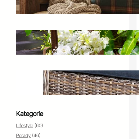
mebel do wnętrza?
23 lutego 2025
Jaśminowiec w ogrodzie – jak
stworzyć piękne kompozycje?
16 marca 2025
Keter Provence – grafitowy fotel
ogrodowy i zestaw mebli
17 kwietnia 2025
Kategorie
Lifestyle
(60)
Porady
(46)