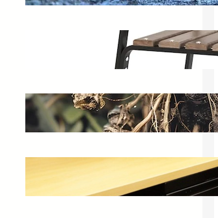
27 kwietnia 2025
Krzesła ogrodowe Curver – idealne
meble na balkon i ogród
9 maja 2025
Jak wygląda system korzeniowy
hortensji bukietowej? Pielęgnacja i
uprawa
24 maja 2025
Krzesło profilowane – jak wybrać
idealne krzesło biurowe?
11 maja 2025