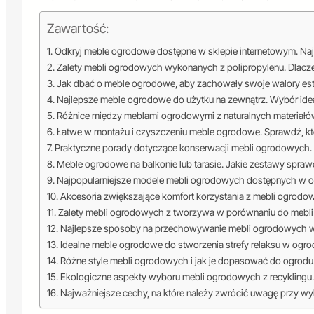
Zawartość:
Odkryj meble ogrodowe dostępne w sklepie internetowym. Naj
Zalety mebli ogrodowych wykonanych z polipropylenu. Dlacze
Jak dbać o meble ogrodowe, aby zachowały swoje walory est
Najlepsze meble ogrodowe do użytku na zewnątrz. Wybór idea
Różnice między meblami ogrodowymi z naturalnych materiałó
Łatwe w montażu i czyszczeniu meble ogrodowe. Sprawdź, kt
Praktyczne porady dotyczące konserwacji mebli ogrodowych. 
Meble ogrodowe na balkonie lub tarasie. Jakie zestawy sprawd
Najpopularniejsze modele mebli ogrodowych dostępnych w ofer
Akcesoria zwiększające komfort korzystania z mebli ogrodo
Zalety mebli ogrodowych z tworzywa w porównaniu do mebli
Najlepsze sposoby na przechowywanie mebli ogrodowych w
Idealne meble ogrodowe do stworzenia strefy relaksu w ogro
Różne style mebli ogrodowych i jak je dopasować do ogrodu. 
Ekologiczne aspekty wyboru mebli ogrodowych z recyklingu
Najważniejsze cechy, na które należy zwrócić uwagę przy w