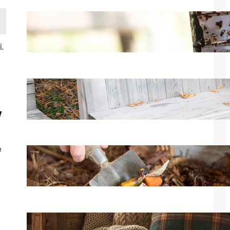
Czym malować meble ogrodowe?
Porady dotyczące renowacji
30 stycznia 2025
.
Skrzynia ogrodowa Curver – idealny
schowek na balkon i taras
7 listopada 2024
w
e
Jak działa kompostownik w ogrodzie?
Warto wiedzieć o kompostowaniu
25 maja 2025
Sofa rustykalna – jak wybrać idealny