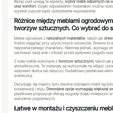
Biorąc pod uwagę te aspekty,
wybór mebli odpornych na wp
oraz komfort
. Dzięki odpowiednim materiałom można roz
szybkie zużycie bądź uszkodzenie wyposażenia.
Różnice między meblami ogrodowymi 
tworzyw sztucznych. Co wybrać do 
Meble ogrodowe z
naturalnych materiałów
, takich jak
drew
trudno osiągnąć przy użyciu innych surowców. Drewno to e
niepowtarzalnego charakteru. Niemniej jednak, wymaga on
zachować swój urok i chronić przed wpływem pogody oraz
Z kolei meble wykonane z
tworzyw sztucznych
, takich jak
atmosferyczne. Te materiały są wytrzymałe na wilgoć i pr
wpływem słońca lub deszczu. Dodatkowo plastikowe eleme
ściereczką.
Decydując się między tymi dwoma rodzajami mebli ogrodo
konserwacji i stylu.
Drewniane opcje wymagają większej uwa
plastikowe propozycje oferują wygodę dzięki mniejszym 
warunków pogodowych.
Łatwe w montażu i czyszczeniu mebl