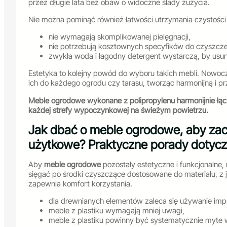
przez długie lata bez obaw o widoczne ślady zużycia.
Nie można pominąć również łatwości utrzymania czystości 
nie wymagają skomplikowanej pielęgnacji,
nie potrzebują kosztownych specyfików do czyszcze
zwykła woda i łagodny detergent wystarczą, by usu
Estetyka to kolejny powód do wyboru takich mebli. Nowoc
ich do każdego ogrodu czy tarasu, tworząc harmonijną i pr
Meble ogrodowe wykonane z polipropylenu harmonijnie łącz
każdej strefy wypoczynkowej na świeżym powietrzu.
Jak dbać o meble ogrodowe, aby zac
użytkowe? Praktyczne porady dotycz
Aby
meble ogrodowe
pozostały estetyczne i funkcjonalne,
sięgać po środki czyszczące dostosowane do materiału, z j
zapewnia komfort korzystania.
dla drewnianych elementów zaleca się używanie imp
meble z plastiku wymagają mniej uwagi,
meble z plastiku powinny być systematycznie myte