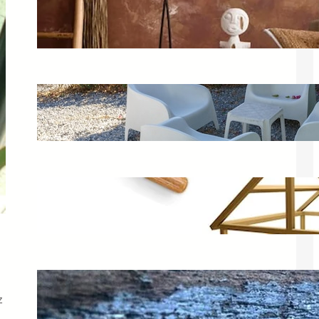
Meble w stylu boho – jak urządzić
wnętrze w tym stylu?
26 lutego 2025
Krzesło ogrodowe Curver – idealne
meble na balkon i ogród
8 lutego 2025
Keter domek narzędziowy – idealny
do Twojego ogrodu
18 lutego 2025
Jak zabezpieczyć drewno przed
murszeniem mebli? Porady
z
budowlane