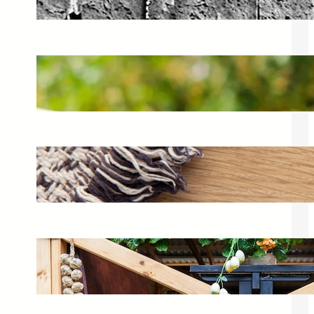
6 kwietnia 2025
Czym zabezpieczyć meble
ogrodowe? Impregnacja i porady
1 marca 2025
Kuweta Curver dla kota – ekologiczne
rozwiązania dla pupila
19 marca 2025
Bar ogrodowy – pomysły na meble do
Twojego ogrodu
20 czerwca 2025