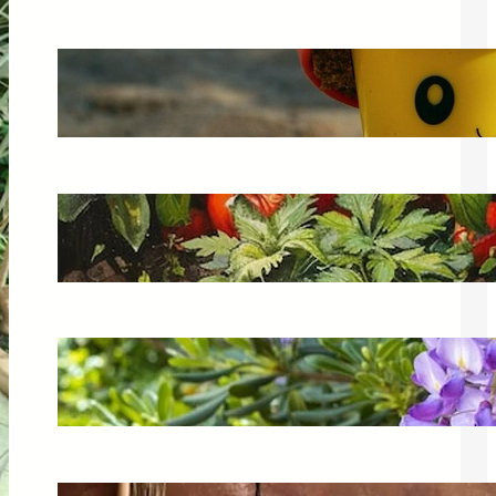
Zabawy w piasku: kreatywne pomysły
na zabawę w piaskownicy
17 czerwca 2025
Jak zrobić domowy ogródek
warzywny? Praktyczne porady
3 kwietnia 2025
Wisteria na balkonie – jak uprawiać
glicynię w donicy?
2 czerwca 2025