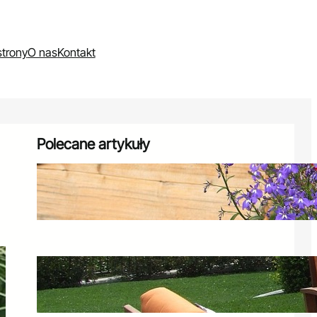
trony
O nas
Kontakt
Polecane artykuły
Rośliny do donic: jakie wybrać na
balkon i taras?
18 marca 2025
Meble Curver – idealny zestaw mebli
ogrodowych do Twojego ogrodu
31 grudnia 2024