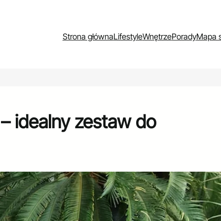
Strona główna
Lifestyle
Wnętrze
Porady
Mapa s
– idealny zestaw do