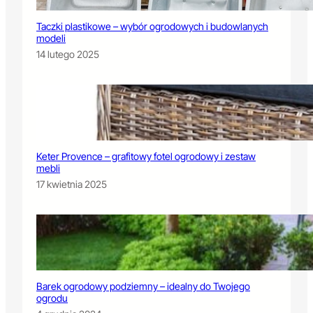
Taczki plastikowe – wybór ogrodowych i budowlanych
modeli
14 lutego 2025
Keter Provence – grafitowy fotel ogrodowy i zestaw
mebli
17 kwietnia 2025
Barek ogrodowy podziemny – idealny do Twojego
ogrodu