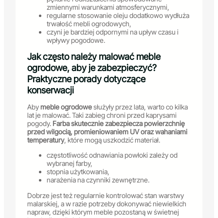
zmiennymi warunkami atmosferycznymi,
regularne stosowanie oleju dodatkowo wydłuża
trwałość mebli ogrodowych,
czyni je bardziej odpornymi na upływ czasu i
wpływy pogodowe.
Jak często należy malować meble
ogrodowe, aby je zabezpieczyć?
Praktyczne porady dotyczące
konserwacji
Aby
meble ogrodowe
służyły przez lata, warto co kilka
lat je malować. Taki zabieg chroni przed kaprysami
pogody.
Farba skutecznie zabezpiecza powierzchnię
przed wilgocią, promieniowaniem UV oraz wahaniami
temperatury
, które mogą uszkodzić materiał.
częstotliwość odnawiania powłoki zależy od
wybranej farby,
stopnia użytkowania,
narażenia na czynniki zewnętrzne.
Dobrze jest też regularnie kontrolować stan warstwy
malarskiej, a w razie potrzeby dokonywać niewielkich
napraw, dzięki którym meble pozostaną w świetnej