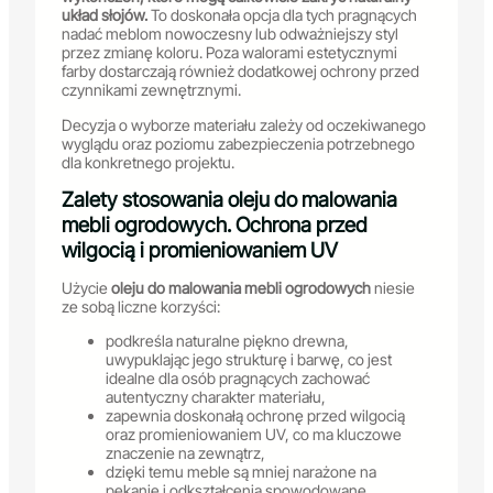
układ słojów.
To doskonała opcja dla tych pragnących
nadać meblom nowoczesny lub odważniejszy styl
przez zmianę koloru. Poza walorami estetycznymi
farby dostarczają również dodatkowej ochrony przed
czynnikami zewnętrznymi.
Decyzja o wyborze materiału zależy od oczekiwanego
wyglądu oraz poziomu zabezpieczenia potrzebnego
dla konkretnego projektu.
Zalety stosowania oleju do malowania
mebli ogrodowych. Ochrona przed
wilgocią i promieniowaniem UV
Użycie
oleju do malowania mebli ogrodowych
niesie
ze sobą liczne korzyści:
podkreśla naturalne piękno drewna,
uwypuklając jego strukturę i barwę, co jest
idealne dla osób pragnących zachować
autentyczny charakter materiału,
zapewnia doskonałą ochronę przed wilgocią
oraz promieniowaniem UV, co ma kluczowe
znaczenie na zewnątrz,
dzięki temu meble są mniej narażone na
pękanie i odkształcenia spowodowane