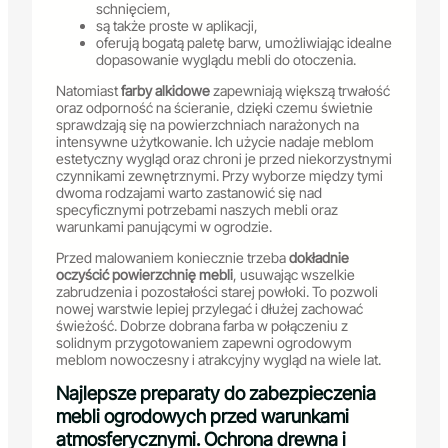
schnięciem,
są także proste w aplikacji,
oferują bogatą paletę barw, umożliwiając idealne
dopasowanie wyglądu mebli do otoczenia.
Natomiast
farby alkidowe
zapewniają większą trwałość
oraz odporność na ścieranie, dzięki czemu świetnie
sprawdzają się na powierzchniach narażonych na
intensywne użytkowanie. Ich użycie nadaje meblom
estetyczny wygląd oraz chroni je przed niekorzystnymi
czynnikami zewnętrznymi. Przy wyborze między tymi
dwoma rodzajami warto zastanowić się nad
specyficznymi potrzebami naszych mebli oraz
warunkami panującymi w ogrodzie.
Przed malowaniem koniecznie trzeba
dokładnie
oczyścić powierzchnię mebli
, usuwając wszelkie
zabrudzenia i pozostałości starej powłoki. To pozwoli
nowej warstwie lepiej przylegać i dłużej zachować
świeżość. Dobrze dobrana farba w połączeniu z
solidnym przygotowaniem zapewni ogrodowym
meblom nowoczesny i atrakcyjny wygląd na wiele lat.
Najlepsze preparaty do zabezpieczenia
mebli ogrodowych przed warunkami
atmosferycznymi. Ochrona drewna i