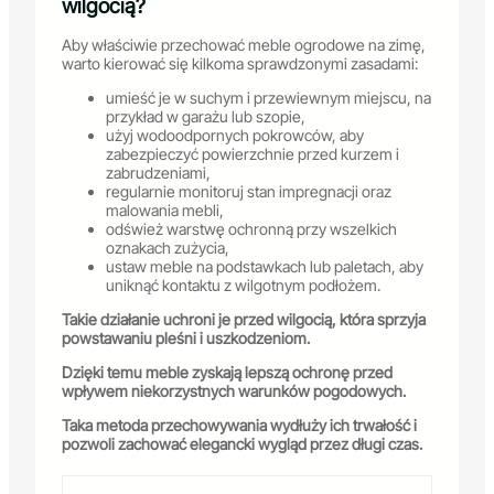
wilgocią?
Aby właściwie przechować meble ogrodowe na zimę,
warto kierować się kilkoma sprawdzonymi zasadami:
umieść je w suchym i przewiewnym miejscu, na
przykład w garażu lub szopie,
użyj wodoodpornych pokrowców, aby
zabezpieczyć powierzchnie przed kurzem i
zabrudzeniami,
regularnie monitoruj stan impregnacji oraz
malowania mebli,
odśwież warstwę ochronną przy wszelkich
oznakach zużycia,
ustaw meble na podstawkach lub paletach, aby
uniknąć kontaktu z wilgotnym podłożem.
Takie działanie uchroni je przed wilgocią, która sprzyja
powstawaniu pleśni i uszkodzeniom.
Dzięki temu meble zyskają lepszą ochronę przed
wpływem niekorzystnych warunków pogodowych.
Taka metoda przechowywania wydłuży ich trwałość i
pozwoli zachować elegancki wygląd przez długi czas.