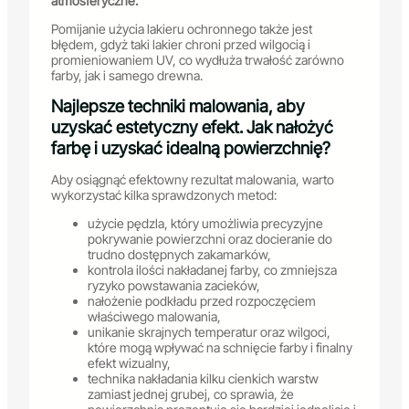
atmosferyczne.
Pomijanie użycia lakieru ochronnego także jest
błędem, gdyż taki lakier chroni przed wilgocią i
promieniowaniem UV, co wydłuża trwałość zarówno
farby, jak i samego drewna.
Najlepsze techniki malowania, aby
uzyskać estetyczny efekt. Jak nałożyć
farbę i uzyskać idealną powierzchnię?
Aby osiągnąć efektowny rezultat malowania, warto
wykorzystać kilka sprawdzonych metod:
użycie pędzla, który umożliwia precyzyjne
pokrywanie powierzchni oraz docieranie do
trudno dostępnych zakamarków,
kontrola ilości nakładanej farby, co zmniejsza
ryzyko powstawania zacieków,
nałożenie podkładu przed rozpoczęciem
właściwego malowania,
unikanie skrajnych temperatur oraz wilgoci,
które mogą wpływać na schnięcie farby i finalny
efekt wizualny,
technika nakładania kilku cienkich warstw
zamiast jednej grubej, co sprawia, że