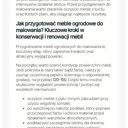
intensywne działanie słońca. Przed przystąpieniem do
malowania warto starannie oczyścić meble z kurzu
oraz tłustych plam, aby osiągnąć najlepsze rezultaty.
Jak przygotować meble ogrodowe do
malowania? Kluczowe kroki w
konserwacji i renowacji mebli
Przygotowanie mebli ogrodowych do malowania to
kluczowy etap, który zapewnia trwałość oraz
atrakcyjny wygląd powłoki.
Na początku warto ocenić kondycję powierzchni mebli.
Jeśli pokrywa je stary lakier bądź farba, należy je
usunąć za pomocą papieru ściernego o odpowiedniej
gradacji, na przykład
120-150
. Dzięki temu można
skutecznie wygładzić powierzchnię i pozbyć się
wszelkich nierówności.
oczyścić meble z pyłu i innych zabrudzeń przy
użyciu wilgotnej szmatki,
po wyschnięciu nałożyć podkład, który poprawi
przyczepność farby i ochroni materiał przed
działaniem warunków atmosferycznych,
podkład jest szczególnie istotny dla drewna,
ponieważ zapobiega wchłanianiu wilgoci i