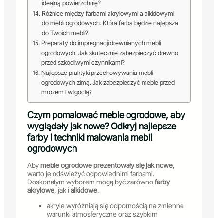
idealną powierzchnię?
Różnice między farbami akrylowymi a alkidowymi
do mebli ogrodowych. Która farba będzie najlepsza
do Twoich mebli?
Preparaty do impregnacji drewnianych mebli
ogrodowych. Jak skutecznie zabezpieczyć drewno
przed szkodliwymi czynnikami?
Najlepsze praktyki przechowywania mebli
ogrodowych zimą. Jak zabezpieczyć meble przed
mrozem i wilgocią?
Czym pomalować meble ogrodowe, aby
wyglądały jak nowe? Odkryj najlepsze
farby i techniki malowania mebli
ogrodowych
Aby
meble ogrodowe prezentowały się jak nowe
,
warto je odświeżyć odpowiednimi farbami.
Doskonałym wyborem mogą być zarówno
farby
akrylowe
, jak i
alkidowe
.
akryle wyróżniają się odpornością na zmienne
warunki atmosferyczne oraz szybkim