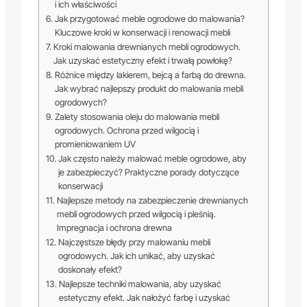
i ich właściwości
Jak przygotować meble ogrodowe do malowania?
Kluczowe kroki w konserwacji i renowacji mebli
Kroki malowania drewnianych mebli ogrodowych.
Jak uzyskać estetyczny efekt i trwałą powłokę?
Różnice między lakierem, bejcą a farbą do drewna.
Jak wybrać najlepszy produkt do malowania mebli
ogrodowych?
Zalety stosowania oleju do malowania mebli
ogrodowych. Ochrona przed wilgocią i
promieniowaniem UV
Jak często należy malować meble ogrodowe, aby
je zabezpieczyć? Praktyczne porady dotyczące
konserwacji
Najlepsze metody na zabezpieczenie drewnianych
mebli ogrodowych przed wilgocią i pleśnią.
Impregnacja i ochrona drewna
Najczęstsze błędy przy malowaniu mebli
ogrodowych. Jak ich unikać, aby uzyskać
doskonały efekt?
Najlepsze techniki malowania, aby uzyskać
estetyczny efekt. Jak nałożyć farbę i uzyskać