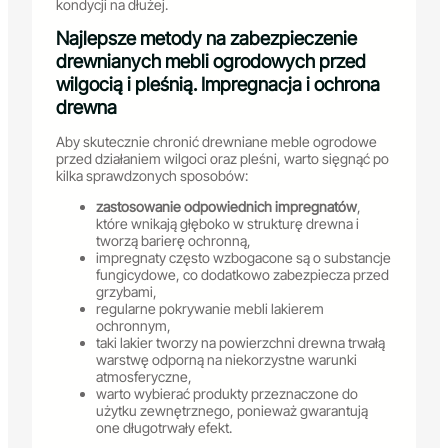
kondycji na dłużej.
Najlepsze metody na zabezpieczenie
drewnianych mebli ogrodowych przed
wilgocią i pleśnią. Impregnacja i ochrona
drewna
Aby skutecznie chronić drewniane meble ogrodowe
przed działaniem wilgoci oraz pleśni, warto sięgnąć po
kilka sprawdzonych sposobów:
zastosowanie odpowiednich impregnatów
,
które wnikają głęboko w strukturę drewna i
tworzą barierę ochronną,
impregnaty często wzbogacone są o substancje
fungicydowe, co dodatkowo zabezpiecza przed
grzybami,
regularne pokrywanie mebli lakierem
ochronnym,
taki lakier tworzy na powierzchni drewna trwałą
warstwę odporną na niekorzystne warunki
atmosferyczne,
warto wybierać produkty przeznaczone do
użytku zewnętrznego, ponieważ gwarantują
one długotrwały efekt.