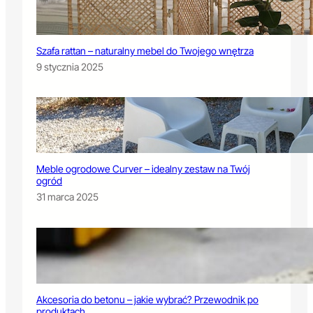
Szafa rattan – naturalny mebel do Twojego wnętrza
9 stycznia 2025
Meble ogrodowe Curver – idealny zestaw na Twój
ogród
31 marca 2025
Akcesoria do betonu – jakie wybrać? Przewodnik po
produktach