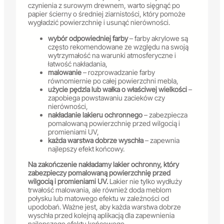
czynienia z surowym drewnem, warto sięgnąć po
papier ścierny o średniej ziarnistości, który pomoże
wygładzić powierzchnię i usunąć nierówności.
wybór odpowiedniej farby
– farby akrylowe są
często rekomendowane ze względu na swoją
wytrzymałość na warunki atmosferyczne i
łatwość nakładania,
malowanie
– rozprowadzanie farby
równomiernie po całej powierzchni mebla,
użycie pędzla lub wałka o właściwej wielkości
–
zapobiega powstawaniu zacieków czy
nierówności,
nakładanie lakieru ochronnego
– zabezpiecza
pomalowaną powierzchnię przed wilgocią i
promieniami UV,
każda warstwa dobrze wyschła
– zapewnia
najlepszy efekt końcowy.
Na zakończenie nakładamy lakier ochronny, który
zabezpieczy pomalowaną powierzchnię przed
wilgocią i promieniami UV.
Lakier nie tylko wydłuży
trwałość malowania, ale również doda meblom
połysku lub matowego efektu w zależności od
upodobań. Ważne jest, aby każda warstwa dobrze
wyschła przed kolejną aplikacją dla zapewnienia
najlepszego efektu końcowego.