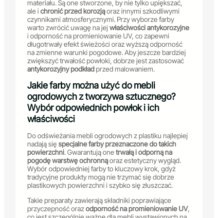
materiału. Są one stworzone, by nie tylko upiększać,
ale i
chronić przed korozją
oraz innymi szkodliwymi
czynnikami atmosferycznymi. Przy wyborze farby
warto zwrócić uwagę na jej
właściwości antykorozyjne
i odporność na promieniowanie UV, co zapewni
długotrwały efekt świeżości oraz wyższą odporność
na zmienne warunki pogodowe. Aby jeszcze bardziej
zwiększyć trwałość powłoki, dobrze jest zastosować
antykorozyjny podkład
przed malowaniem.
Jakie farby można użyć do mebli
ogrodowych z tworzywa sztucznego?
Wybór odpowiednich powłok i ich
właściwości
Do odświeżania mebli ogrodowych z plastiku najlepiej
nadają się
specjalne farby przeznaczone do takich
powierzchni
. Gwarantują one
trwałą i odporną na
pogodę warstwę ochronną
oraz estetyczny wygląd.
Wybór odpowiedniej farby to kluczowy krok, gdyż
tradycyjne produkty mogą nie trzymać się dobrze
plastikowych powierzchni i szybko się złuszczać.
Takie preparaty zawierają składniki poprawiające
przyczepność oraz
odporność na promieniowanie UV
,
co jest szczególnie ważne dla mebli wystawionych na