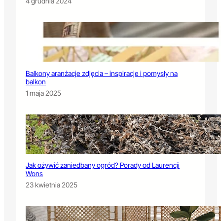
4 grudnia 2024
Balkony aranżacje zdjęcia – inspiracje i pomysły na
balkon
1 maja 2025
Jak ożywić zaniedbany ogród? Porady od Laurencji
Wons
23 kwietnia 2025