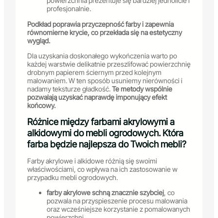
powierzchnia prezentuje się bardziej jednolicie i
profesjonalnie.
Podkład poprawia przyczepność farby i zapewnia
równomierne krycie, co przekłada się na estetyczny
wygląd.
Dla uzyskania doskonałego wykończenia warto po
każdej warstwie delikatnie przeszlifować powierzchnię
drobnym papierem ściernym przed kolejnym
malowaniem. W ten sposób usuniemy nierówności i
nadamy teksturze gładkość.
Te metody wspólnie
pozwalają uzyskać naprawdę imponujący efekt
końcowy.
Różnice między farbami akrylowymi a
alkidowymi do mebli ogrodowych. Która
farba będzie najlepsza do Twoich mebli?
Farby akrylowe i alkidowe różnią się swoimi
właściwościami, co wpływa na ich zastosowanie w
przypadku mebli ogrodowych.
farby akrylowe schną znacznie szybciej
, co
pozwala na przyspieszenie procesu malowania
oraz wcześniejsze korzystanie z pomalowanych
powierzchni,