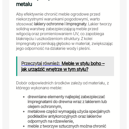
metalu
Aby efektywnie chronić meble ogrodowe przed
niekorzystnymi warunkami pogodowymi, warto
stosować
lakiery ochronne i impregnaty
. Lakier tworzy
solidną warstwę zabezpieczającą meble przed
wilgocią oraz promieniowaniem UV, co zapobiega
blaknięciu i uszkodzeniom struktury. Z kolei
impregnaty przenikają głęboko w materiał, zwiększając
jego odporność na działanie wody i pleśni.
Przeczytaj również:
Meble w stylu boho –
jak urządzić wnętrze w tym stylu?
Dobór odpowiednich środków zależy od materiału, z
którego wykonano meble:
drewniane elementy najlepiej zabezpieczać
impregnatami do drewna wraz z lakierem lub
olejem ochronnym,
metalowe części wymagają użycia specjalnych
podkładów antykorozyjnych oraz lakierów
odpornych na rdzewienie,
meble z tworzyw sztucznych można chronić