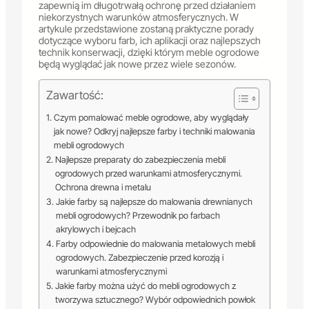
zapewnią im długotrwałą ochronę przed działaniem
niekorzystnych warunków atmosferycznych. W
artykule przedstawione zostaną praktyczne porady
dotyczące wyboru farb, ich aplikacji oraz najlepszych
technik konserwacji, dzięki którym meble ogrodowe
będą wyglądać jak nowe przez wiele sezonów.
Zawartość:
Czym pomalować meble ogrodowe, aby wyglądały
jak nowe? Odkryj najlepsze farby i techniki malowania
mebli ogrodowych
Najlepsze preparaty do zabezpieczenia mebli
ogrodowych przed warunkami atmosferycznymi.
Ochrona drewna i metalu
Jakie farby są najlepsze do malowania drewnianych
mebli ogrodowych? Przewodnik po farbach
akrylowych i bejcach
Farby odpowiednie do malowania metalowych mebli
ogrodowych. Zabezpieczenie przed korozją i
warunkami atmosferycznymi
Jakie farby można użyć do mebli ogrodowych z
tworzywa sztucznego? Wybór odpowiednich powłok