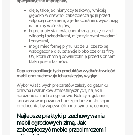
specjalistyczne impregnaty
.
oleje, takie jak lniany czy teakowy, wnikają
głęboko w drewno, zabezpieczając je przed
wilgocią i pękaniem, a jednocześnie uwydatniają
naturalny wzór słojów,
impregnaty stanowią chemiczną tarczę przed
wilgocią i szkodnikami, między innymi owadami
i grzybami,
mogą mieć formę płynu lub żelu i często są
wzbogacone o substancje biobójcze oraz filtry
UV, które chronią powierzchnię przed słońcem i
blaknięciem kolorów.
Regularna aplikacja tych produktów wydłuża trwałość
mebli oraz zachowuje ich atrakcyjny wygląd.
Wybór właściwych preparatów zależy od gatunku
drewna i warunków atmosferycznych, na jakie
narażone są meble ogrodowe. Należy regularnie
konserwować powierzchnie zgodnie z instrukcjami
producenta, by zapewnić im maksymalną ochronę.
Najlepsze praktyki przechowywania
mebli ogrodowych zimą. Jak
zabezpieczyć meble przed mrozem i