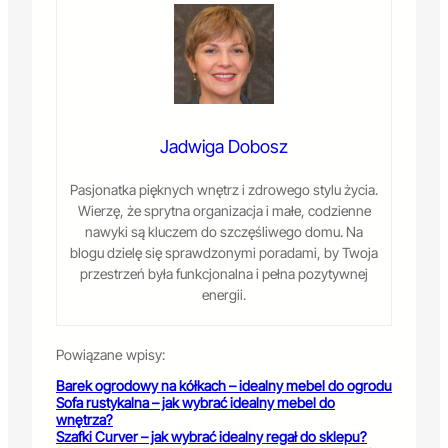
Jadwiga Dobosz
Pasjonatka pięknych wnętrz i zdrowego stylu życia.
Wierzę, że sprytna organizacja i małe, codzienne
nawyki są kluczem do szczęśliwego domu. Na
blogu dzielę się sprawdzonymi poradami, by Twoja
przestrzeń była funkcjonalna i pełna pozytywnej
energii.
Powiązane wpisy:
Barek ogrodowy na kółkach – idealny mebel do ogrodu
Sofa rustykalna – jak wybrać idealny mebel do
wnętrza?
Szafki Curver – jak wybrać idealny regał do sklepu?