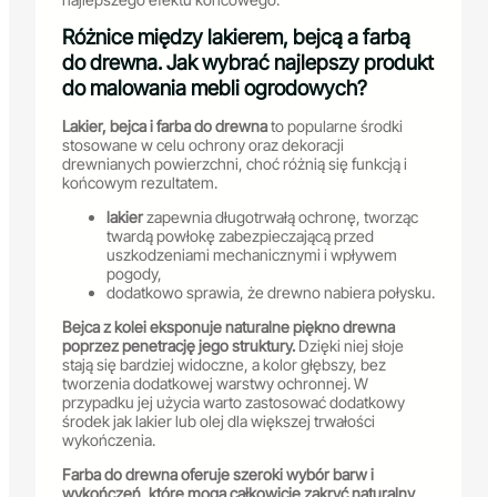
Różnice między lakierem, bejcą a farbą
do drewna. Jak wybrać najlepszy produkt
do malowania mebli ogrodowych?
Lakier, bejca i farba do drewna
to popularne środki
stosowane w celu ochrony oraz dekoracji
drewnianych powierzchni, choć różnią się funkcją i
końcowym rezultatem.
lakier
zapewnia długotrwałą ochronę, tworząc
twardą powłokę zabezpieczającą przed
uszkodzeniami mechanicznymi i wpływem
pogody,
dodatkowo sprawia, że drewno nabiera połysku.
Bejca z kolei eksponuje naturalne piękno drewna
poprzez penetrację jego struktury.
Dzięki niej słoje
stają się bardziej widoczne, a kolor głębszy, bez
tworzenia dodatkowej warstwy ochronnej. W
przypadku jej użycia warto zastosować dodatkowy
środek jak lakier lub olej dla większej trwałości
wykończenia.
Farba do drewna oferuje szeroki wybór barw i
wykończeń, które mogą całkowicie zakryć naturalny