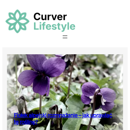
Przejdź
do
treści
Fiołek alpejski rozmnażanie – jak uprawiać
tę roślinę?