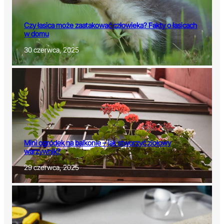
Czy łasica może zaatakować człowieka? Fakty o łasicach
w domu
30 czerwca, 2025
Mini ogródek na balkonie – jak stworzyć ziołowy
warzywnik?
29 czerwca, 2025