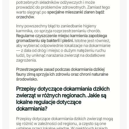
potrzebnych składników odżywczych i może
prowadzić do problemów zdrowotnych. Zamiast tego
warto sięgnąć po
specjalne mieszanki ziaren bądź
orzechów
.
Inny powszechny błąd to zaniedbanie higieny
karmnika, co sprzyja rozprzestrzenianiu chorób.
Regularne czyszczenie miejsc karmienia zapobiega
gromadzeniu się bakterii i pleśni.
Istotne jest również,
aby wybierać odpowiednie lokalizacje na dokarmianie
— z dala od dróg i miejsc o dużym natężeniu ruchu
ludzi, by uniknąć narażania zwierząt na dodatkowe
zagrożenia.
Przestrzeganie zasad podczas dokarmiania dzikiej
fauny zimą sprzyja ich zdrowiu oraz chroni naturalne
środowisko.
Przepisy dotyczące dokarmiania dzikich
zwierząt w różnych regionach. Jakie są
lokalne regulacje dotyczące
dokarmiania?
Przepisy dotyczące dokarmiania dzikich zwierząt mogą
się różnić w zależności od regionu, a często są one
ustalane przez lokalne władze. W niektórych krajach