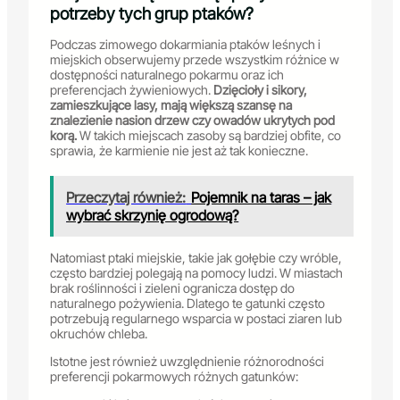
potrzeby tych grup ptaków?
Podczas zimowego dokarmiania ptaków leśnych i
miejskich obserwujemy przede wszystkim różnice w
dostępności naturalnego pokarmu oraz ich
preferencjach żywieniowych.
Dzięcioły i sikory,
zamieszkujące lasy, mają większą szansę na
znalezienie nasion drzew czy owadów ukrytych pod
korą.
W takich miejscach zasoby są bardziej obfite, co
sprawia, że karmienie nie jest aż tak konieczne.
Przeczytaj również:
Pojemnik na taras – jak
wybrać skrzynię ogrodową?
Natomiast ptaki miejskie, takie jak gołębie czy wróble,
często bardziej polegają na pomocy ludzi. W miastach
brak roślinności i zieleni ogranicza dostęp do
naturalnego pożywienia. Dlatego te gatunki często
potrzebują regularnego wsparcia w postaci ziaren lub
okruchów chleba.
Istotne jest również uwzględnienie różnorodności
preferencji pokarmowych różnych gatunków: