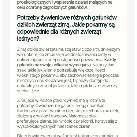
proekologicznych i wspierania działań mających na
celu ochronę zagrożonych gatunków.
Potrzeby żywieniowe różnych gatunków
dzikich zwierząt zimą. Jakie pokarmy są
odpowiednie dla różnych zwierząt
leśnych?
Zimą dzikie zwierzęta muszą stawić czoła trudniejszym
warunkom, co zmusza je do dostosowania diety w
obliczu ograniczonej dostępności pożywienia.
Każdy
gatunek ma swoje unikalne wymagania.
Na przykład
ssaki takie jak jelenie potrzebują większej ilości
włóknistego pokarmu, aby zachować energię podczas
mroźnych dni. Kluczowe jest, by miały dostęp do
naturalnych źródeł jedzenia, takich jak kora drzew czy
suche liście.
Zimujące w Polsce ptaki również mają rozmaite
potrzeby. Owadożerne gatunki mogą napotkać
trudności z przetrwaniem i często przechodzą na dietę
złożoną z nasion i owoców. Natomiast ptaki
preferujące ziarna, jak wróble czy sikorki, korzystają z
wysokokalorycznych mieszanek ziaren.
Dla zdrowia zwierząt ważne jest unikanie dokarmiania