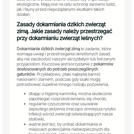
ekologiczne. Mają one na celu ochronę zarówno ludzi,
jak i fauny przed niepożądanymi skutkami takich
działań.
Zasady dokarmiania dzikich zwierząt
zimą. Jakie zasady należy przestrzegać
przy dokarmianiu zwierząt leśnych?
Dokarmianie dzikich zwierząt zimą
to zadanie, które
wymaga uwagi i przestrzegania określonych zasad,
aby nie zaszkodzić naszym skrzydlatym lub futrzanym
przyjaciołom. Kluczowe jest korzystanie z
pokarmów
dostosowanych do potrzeb poszczególnych
gatunków
. Przykładowo, ptaki najlepiej karmić
nasionami i ziarnem, podczas gdy ssaki mogą
potrzebować zupełnie innego rodzaju pożywienia.
dbając o higienę karmnika, można skutecznie
zapobiegać rozprzestrzenianiu się chorób,
regularne czyszczenie oraz usuwanie
zepsutego jedzenia znacząco zmniejsza ryzyko
infekcji wśród zwierząt odwiedzających nasze
stołówki,
ważne jest też, by unikać dokarmiania w
miejscach potencjalnie niebezpiecznych dla