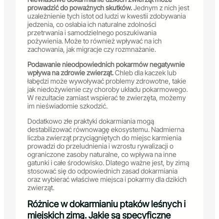
prowadzić do poważnych skutków.
Jednym z nich jest
uzależnienie tych istot od ludzi w kwestii zdobywania
jedzenia, co osłabia ich naturalne zdolności
przetrwania i samodzielnego poszukiwania
pożywienia. Może to również wpływać na ich
zachowania, jak migracje czy rozmnażanie.
Podawanie nieodpowiednich pokarmów negatywnie
wpływa na zdrowie zwierząt.
Chleb dla kaczek lub
łabędzi może wywoływać problemy zdrowotne, takie
jak niedożywienie czy choroby układu pokarmowego.
W rezultacie zamiast wspierać te zwierzęta, możemy
im nieświadomie szkodzić.
Dodatkowo złe praktyki dokarmiania mogą
destabilizować równowagę ekosystemu. Nadmierna
liczba zwierząt przyciągniętych do miejsc karmienia
prowadzi do przeludnienia i wzrostu rywalizacji o
ograniczone zasoby naturalne, co wpływa na inne
gatunki i całe środowisko. Dlatego ważne jest, by zimą
stosować się do odpowiednich zasad dokarmiania
oraz wybierać właściwe miejsca i pokarmy dla dzikich
zwierząt.
Różnice w dokarmianiu ptaków leśnych i
miejskich zimą. Jakie są specyficzne