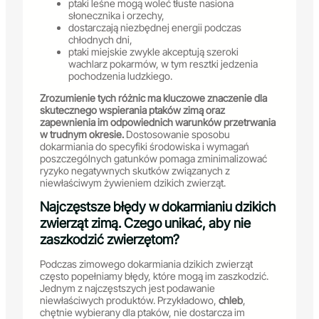
ptaki leśne mogą woleć tłuste nasiona
słonecznika i orzechy,
dostarczają niezbędnej energii podczas
chłodnych dni,
ptaki miejskie zwykle akceptują szeroki
wachlarz pokarmów, w tym resztki jedzenia
pochodzenia ludzkiego.
Zrozumienie tych różnic ma kluczowe znaczenie dla
skutecznego wspierania ptaków zimą oraz
zapewnienia im odpowiednich warunków przetrwania
w trudnym okresie.
Dostosowanie sposobu
dokarmiania do specyfiki środowiska i wymagań
poszczególnych gatunków pomaga zminimalizować
ryzyko negatywnych skutków związanych z
niewłaściwym żywieniem dzikich zwierząt.
Najczęstsze błędy w dokarmianiu dzikich
zwierząt zimą. Czego unikać, aby nie
zaszkodzić zwierzętom?
Podczas zimowego dokarmiania dzikich zwierząt
często popełniamy błędy, które mogą im zaszkodzić.
Jednym z najczęstszych jest podawanie
niewłaściwych produktów. Przykładowo,
chleb
,
chętnie wybierany dla ptaków, nie dostarcza im