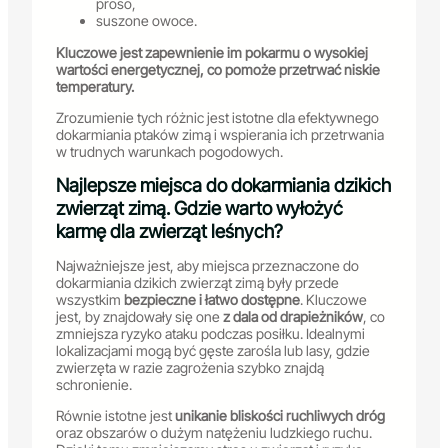
proso,
suszone owoce.
Kluczowe jest zapewnienie im pokarmu o wysokiej
wartości energetycznej, co pomoże przetrwać niskie
temperatury.
Zrozumienie tych różnic jest istotne dla efektywnego
dokarmiania ptaków zimą i wspierania ich przetrwania
w trudnych warunkach pogodowych.
Najlepsze miejsca do dokarmiania dzikich
zwierząt zimą. Gdzie warto wyłożyć
karmę dla zwierząt leśnych?
Najważniejsze jest, aby miejsca przeznaczone do
dokarmiania dzikich zwierząt zimą były przede
wszystkim
bezpieczne i łatwo dostępne
. Kluczowe
jest, by znajdowały się one
z dala od drapieżników
, co
zmniejsza ryzyko ataku podczas posiłku. Idealnymi
lokalizacjami mogą być gęste zarośla lub lasy, gdzie
zwierzęta w razie zagrożenia szybko znajdą
schronienie.
Równie istotne jest
unikanie bliskości ruchliwych dróg
oraz obszarów o dużym natężeniu ludzkiego ruchu.