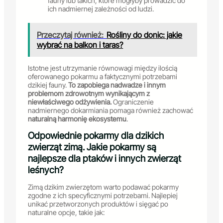
fauny lub takich, które mogłyby prowadzić do
ich nadmiernej zależności od ludzi.
Przeczytaj również:
Rośliny do donic: jakie
wybrać na balkon i taras?
Istotne jest utrzymanie równowagi między ilością
oferowanego pokarmu a faktycznymi potrzebami
dzikiej fauny.
To zapobiega nadwadze i innym
problemom zdrowotnym wynikającym z
niewłaściwego odżywienia.
Ograniczenie
nadmiernego dokarmiania pomaga również zachować
naturalną harmonię ekosystemu
.
Odpowiednie pokarmy dla dzikich
zwierząt zimą. Jakie pokarmy są
najlepsze dla ptaków i innych zwierząt
leśnych?
Zimą dzikim zwierzętom warto podawać pokarmy
zgodne z ich specyficznymi potrzebami. Najlepiej
unikać przetworzonych produktów i sięgać po
naturalne opcje, takie jak: