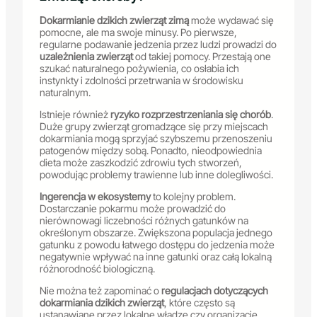
Dokarmianie dzikich zwierząt zimą
może wydawać się
pomocne, ale ma swoje minusy. Po pierwsze,
regularne podawanie jedzenia przez ludzi prowadzi do
uzależnienia zwierząt
od takiej pomocy. Przestają one
szukać naturalnego pożywienia, co osłabia ich
instynkty i zdolności przetrwania w środowisku
naturalnym.
Istnieje również
ryzyko rozprzestrzeniania się chorób
.
Duże grupy zwierząt gromadzące się przy miejscach
dokarmiania mogą sprzyjać szybszemu przenoszeniu
patogenów między sobą. Ponadto, nieodpowiednia
dieta może zaszkodzić zdrowiu tych stworzeń,
powodując problemy trawienne lub inne dolegliwości.
Ingerencja w ekosystemy
to kolejny problem.
Dostarczanie pokarmu może prowadzić do
nierównowagi liczebności różnych gatunków na
określonym obszarze. Zwiększona populacja jednego
gatunku z powodu łatwego dostępu do jedzenia może
negatywnie wpływać na inne gatunki oraz całą lokalną
różnorodność biologiczną.
Nie można też zapominać o
regulacjach dotyczących
dokarmiania dzikich zwierząt
, które często są
ustanawiane przez lokalne władze czy organizacje