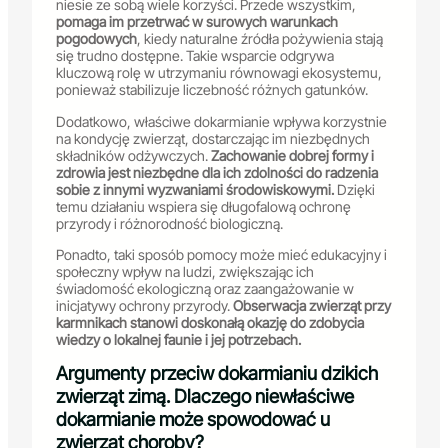
niesie ze sobą wiele korzyści. Przede wszystkim,
pomaga im przetrwać w surowych warunkach
pogodowych
, kiedy naturalne źródła pożywienia stają
się trudno dostępne. Takie wsparcie odgrywa
kluczową rolę w utrzymaniu równowagi ekosystemu,
ponieważ stabilizuje liczebność różnych gatunków.
Dodatkowo, właściwe dokarmianie wpływa korzystnie
na kondycję zwierząt, dostarczając im niezbędnych
składników odżywczych.
Zachowanie dobrej formy i
zdrowia jest niezbędne dla ich zdolności do radzenia
sobie z innymi wyzwaniami środowiskowymi.
Dzięki
temu działaniu wspiera się długofalową ochronę
przyrody i różnorodność biologiczną.
Ponadto, taki sposób pomocy może mieć edukacyjny i
społeczny wpływ na ludzi, zwiększając ich
świadomość ekologiczną oraz zaangażowanie w
inicjatywy ochrony przyrody.
Obserwacja zwierząt przy
karmnikach stanowi doskonałą okazję do zdobycia
wiedzy o lokalnej faunie i jej potrzebach.
Argumenty przeciw dokarmianiu dzikich
zwierząt zimą. Dlaczego niewłaściwe
dokarmianie może spowodować u
zwierząt choroby?