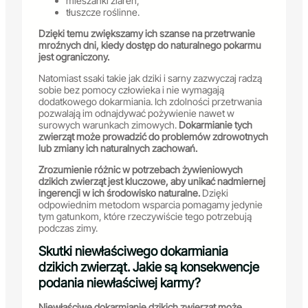
mieszanki ziaren,
tłuszcze roślinne.
Dzięki temu zwiększamy ich szanse na przetrwanie
mroźnych dni, kiedy dostęp do naturalnego pokarmu
jest ograniczony.
Natomiast ssaki takie jak dziki i sarny zazwyczaj radzą
sobie bez pomocy człowieka i nie wymagają
dodatkowego dokarmiania. Ich zdolności przetrwania
pozwalają im odnajdywać pożywienie nawet w
surowych warunkach zimowych.
Dokarmianie tych
zwierząt może prowadzić do problemów zdrowotnych
lub zmiany ich naturalnych zachowań.
Zrozumienie różnic w potrzebach żywieniowych
dzikich zwierząt jest kluczowe, aby unikać nadmiernej
ingerencji w ich środowisko naturalne.
Dzięki
odpowiednim metodom wsparcia pomagamy jedynie
tym gatunkom, które rzeczywiście tego potrzebują
podczas zimy.
Skutki niewłaściwego dokarmiania
dzikich zwierząt. Jakie są konsekwencje
podania niewłaściwej karmy?
Niewłaściwe dokarmianie dzikich zwierząt może