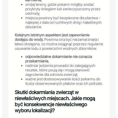
omijaj tereny, gdzie pokarm mógłby zostać
przykryty śniegiem lub zanieczyszczony przez
odchody,
miejsca powinny być bezpieczne dla ptactwa –
najlepiej z dala od ruchliwych dróg i hałaśliwych
obszarów.
Kolejnym istotnym aspektem jest zapewnienie
dostępu do wody.
Powinna ona być niezamarznięta i
łatwo dostępna, co można osiągnąć poprzez regularne
usuwanie lodu z powierzchni wodnych zbiorników.
odpowiedzialne dokarmianie nie oznacza
przekarmiania
,
nadmiar jedzenia prowadzi do zalegających
resztek, które psują się i mogą stanowić
zagrożenie dla zdrowia zwierząt,
ważne jest dostosowywanie ilości pokarmu do
liczby obserwowanych ptaków oraz ich potrzeb.
Skutki dokarmiania zwierząt w
niewłaściwych miejscach. Jakie mogą
być konsekwencje niewłaściwego
wyboru lokalizacji?