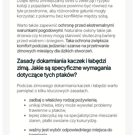
Dzięki temu zmniejszamy stres u zwierząt i ryzyko
kolizji z pojazdami. Miejsce powinno być również na
tyle przestronne, aby różnorodne gatunki mogły
korzystać z pokarmu bez konfliktów między sobą.
Warto także zapewnić
ochronę przed ekstremalnymi
warunkami pogodowymi
. Naturalne osłony takie jak
drzewa czy krzewy mogą stanowić skuteczną barierę
przed wiatrem i śniegiem.
Taka ochrona zwiększa
komfort podczas jedzenia i szanse na przetrwanie
zimowych miesięcy dla dzikich stworzeń.
Zasady dokarmiania kaczek i łabędzi
zimą. Jakie są specyficzne wymagania
dotyczące tych ptaków?
Podczas zimowego dokarmiania kaczek i łabędzi warto
pamiętać o kilku kluczowych zasadach.
zadbaj o właściwy rodzaj pożywienia
,
unikaj chleba, który może wywołać problemy
trawienne u ptaków,
lepiej zdecyduj się na specjalistyczne mieszanki
ziaren, płatki owsiane czy kukurydzę.
ważny jest wybór odpowiedniego miejsca do
karmienia
,