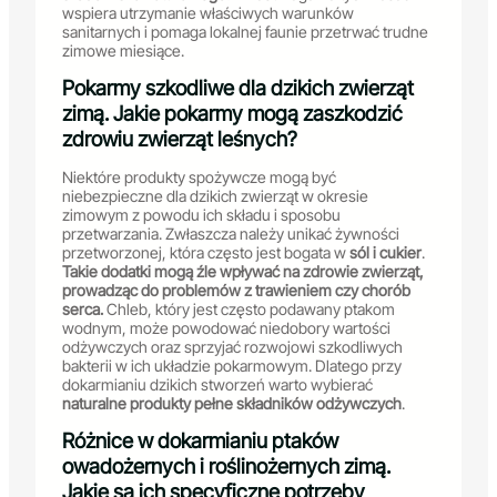
wspiera utrzymanie właściwych warunków
sanitarnych i pomaga lokalnej faunie przetrwać trudne
zimowe miesiące.
Pokarmy szkodliwe dla dzikich zwierząt
zimą. Jakie pokarmy mogą zaszkodzić
zdrowiu zwierząt leśnych?
Niektóre produkty spożywcze mogą być
niebezpieczne dla dzikich zwierząt w okresie
zimowym z powodu ich składu i sposobu
przetwarzania. Zwłaszcza należy unikać żywności
przetworzonej, która często jest bogata w
sól i cukier
.
Takie dodatki mogą źle wpływać na zdrowie zwierząt,
prowadząc do problemów z trawieniem czy chorób
serca.
Chleb, który jest często podawany ptakom
wodnym, może powodować niedobory wartości
odżywczych oraz sprzyjać rozwojowi szkodliwych
bakterii w ich układzie pokarmowym. Dlatego przy
dokarmianiu dzikich stworzeń warto wybierać
naturalne produkty pełne składników odżywczych
.
Różnice w dokarmianiu ptaków
owadożernych i roślinożernych zimą.
Jakie są ich specyficzne potrzeby