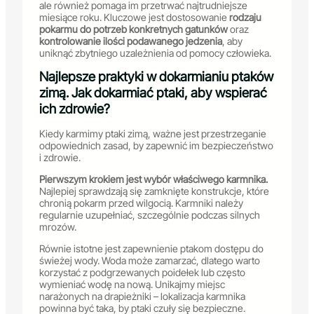
ale również pomaga im przetrwać najtrudniejsze
miesiące roku. Kluczowe jest dostosowanie
rodzaju
pokarmu do potrzeb konkretnych gatunków
oraz
kontrolowanie ilości podawanego jedzenia
, aby
uniknąć zbytniego uzależnienia od pomocy człowieka.
Najlepsze praktyki w dokarmianiu ptaków
zimą. Jak dokarmiać ptaki, aby wspierać
ich zdrowie?
Kiedy karmimy ptaki zimą, ważne jest przestrzeganie
odpowiednich zasad, by zapewnić im bezpieczeństwo
i zdrowie.
Pierwszym krokiem jest wybór właściwego karmnika.
Najlepiej sprawdzają się zamknięte konstrukcje, które
chronią pokarm przed wilgocią. Karmniki należy
regularnie uzupełniać, szczególnie podczas silnych
mrozów.
Równie istotne jest zapewnienie ptakom dostępu do
świeżej wody. Woda może zamarzać, dlatego warto
korzystać z podgrzewanych poidełek lub często
wymieniać wodę na nową. Unikajmy miejsc
narażonych na drapieżniki – lokalizacja karmnika
powinna być taka, by ptaki czuły się bezpieczne.