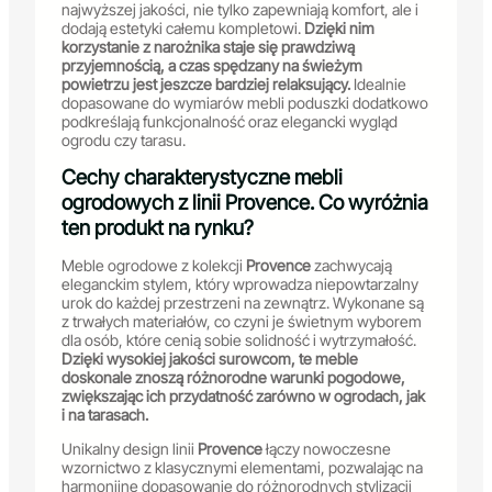
najwyższej jakości, nie tylko zapewniają komfort, ale i
dodają estetyki całemu kompletowi.
Dzięki nim
korzystanie z narożnika staje się prawdziwą
przyjemnością, a czas spędzany na świeżym
powietrzu jest jeszcze bardziej relaksujący.
Idealnie
dopasowane do wymiarów mebli poduszki dodatkowo
podkreślają funkcjonalność oraz elegancki wygląd
ogrodu czy tarasu.
Cechy charakterystyczne mebli
ogrodowych z linii Provence. Co wyróżnia
ten produkt na rynku?
Meble ogrodowe z kolekcji
Provence
zachwycają
eleganckim stylem, który wprowadza niepowtarzalny
urok do każdej przestrzeni na zewnątrz. Wykonane są
z trwałych materiałów, co czyni je świetnym wyborem
dla osób, które cenią sobie solidność i wytrzymałość.
Dzięki wysokiej jakości surowcom, te meble
doskonale znoszą różnorodne warunki pogodowe,
zwiększając ich przydatność zarówno w ogrodach, jak
i na tarasach.
Unikalny design linii
Provence
łączy nowoczesne
wzornictwo z klasycznymi elementami, pozwalając na
harmonijne dopasowanie do różnorodnych stylizacji