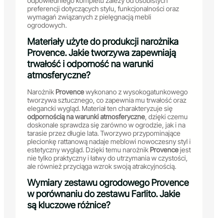
odpowiedniego kompletu zależy od osobistych
preferencji dotyczących stylu, funkcjonalności oraz
wymagań związanych z pielęgnacją mebli
ogrodowych.
Materiały użyte do produkcji narożnika
Provence. Jakie tworzywa zapewniają
trwałość i odporność na warunki
atmosferyczne?
Narożnik
Provence
wykonano z wysokogatunkowego
tworzywa sztucznego, co zapewnia mu trwałość oraz
elegancki wygląd. Materiał ten charakteryzuje się
odpornością na warunki atmosferyczne
, dzięki czemu
doskonale sprawdza się zarówno w ogrodzie, jak i na
tarasie przez długie lata. Tworzywo przypominające
plecionkę rattanową nadaje meblowi nowoczesny styl i
estetyczny wygląd. Dzięki temu narożnik
Provence
jest
nie tylko praktyczny i łatwy do utrzymania w czystości,
ale również przyciąga wzrok swoją atrakcyjnością.
Wymiary zestawu ogrodowego Provence
w porównaniu do zestawu Farlito. Jakie
są kluczowe różnice?