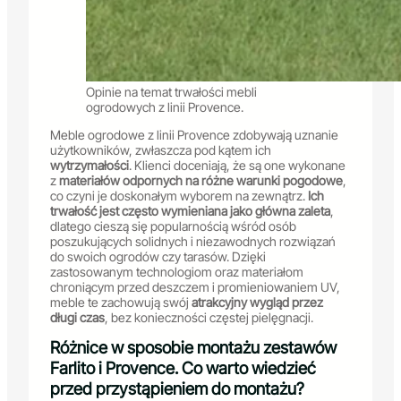
Opinie na temat trwałości mebli
ogrodowych z linii Provence.
Meble ogrodowe z linii Provence zdobywają uznanie
użytkowników, zwłaszcza pod kątem ich
wytrzymałości
. Klienci doceniają, że są one wykonane
z
materiałów odpornych na różne warunki pogodowe
,
co czyni je doskonałym wyborem na zewnątrz.
Ich
trwałość jest często wymieniana jako główna zaleta
,
dlatego cieszą się popularnością wśród osób
poszukujących solidnych i niezawodnych rozwiązań
do swoich ogrodów czy tarasów. Dzięki
zastosowanym technologiom oraz materiałom
chroniącym przed deszczem i promieniowaniem UV,
meble te zachowują swój
atrakcyjny wygląd przez
długi czas
, bez konieczności częstej pielęgnacji.
Różnice w sposobie montażu zestawów
Farlito i Provence. Co warto wiedzieć
przed przystąpieniem do montażu?