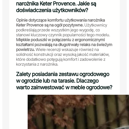
narożnika Keter Provence. Jakie są
doświadczenia użytkowników?
Opinie dotyczące komfortu użytkowania narożnika
Keter Provence są na ogół pozytywne.
Użytkownicy
podkreślają przede wszystkim jego wygodę, co
stanowi kluczowy czynnik popularności tego modelu.
Miękkie poduszki w połączeniu z ergonomicznymi
kształtami pozwalają na długotrwały relaks na świeżym
powietrzu.
Wiele recenzji wskazuje również na
solidność konstrukcji oraz wysoką jakość materiałów,
które dodatkowo potęgują komfort i zadowolenie z
korzystania z narożnika.
Zalety posiadania zestawu ogrodowego
w ogrodzie lub na tarasie. Dlaczego
warto zainwestować w meble ogrodowe?