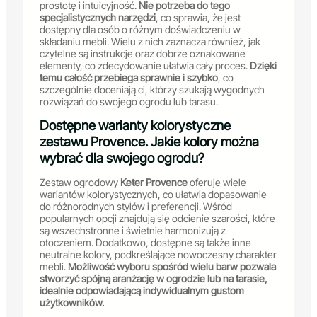
prostotę i intuicyjność.
Nie potrzeba do tego
specjalistycznych narzędzi
, co sprawia, że jest
dostępny dla osób o różnym doświadczeniu w
składaniu mebli. Wielu z nich zaznacza również, jak
czytelne są instrukcje oraz dobrze oznakowane
elementy, co zdecydowanie ułatwia cały proces.
Dzięki
temu całość przebiega sprawnie i szybko
, co
szczególnie doceniają ci, którzy szukają wygodnych
rozwiązań do swojego ogrodu lub tarasu.
Dostępne warianty kolorystyczne
zestawu Provence. Jakie kolory można
wybrać dla swojego ogrodu?
Zestaw ogrodowy
Keter Provence
oferuje wiele
wariantów kolorystycznych, co ułatwia dopasowanie
do różnorodnych stylów i preferencji. Wśród
popularnych opcji znajdują się odcienie szarości, które
są wszechstronne i świetnie harmonizują z
otoczeniem. Dodatkowo, dostępne są także inne
neutralne kolory, podkreślające nowoczesny charakter
mebli.
Możliwość wyboru spośród wielu barw pozwala
stworzyć spójną aranżację w ogrodzie lub na tarasie,
idealnie odpowiadającą indywidualnym gustom
użytkowników.