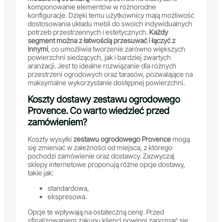
komponowanie elementów w różnorodne
konfiguracje. Dzięki temu użytkownicy mają możliwość
dostosowania układu mebli do swoich indywidualnych
potrzeb przestrzennych i estetycznych.
Każdy
segment można z łatwością przesuwać i łączyć z
innymi
, co umożliwia tworzenie zarówno większych
powierzchni siedzących, jak i bardziej zwartych
aranżacji. Jest to idealne rozwiązanie dla różnych
przestrzeni ogrodowych oraz tarasów, pozwalające na
maksymalne wykorzystanie dostępnej powierzchni.
Koszty dostawy zestawu ogrodowego
Provence. Co warto wiedzieć przed
zamówieniem?
Koszty wysyłki
zestawu ogrodowego Provence
mogą
się zmieniać w zależności od miejsca, z którego
pochodzi zamówienie oraz dostawcy. Zazwyczaj
sklepy internetowe proponują różne opcje dostawy,
takie jak:
standardowa,
ekspresowa.
Opcje te wpływają na ostateczną cenę. Przed
sfinalizowaniem zakupu klienci powinni zapoznać się