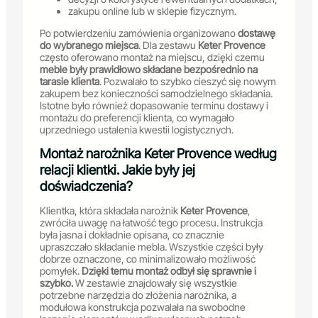
zakupu online lub w sklepie fizycznym.
Po potwierdzeniu zamówienia organizowano
dostawę
do wybranego miejsca
. Dla zestawu
Keter Provence
często oferowano montaż na miejscu, dzięki czemu
meble były prawidłowo składane bezpośrednio na
tarasie klienta
. Pozwalało to szybko cieszyć się nowym
zakupem bez konieczności samodzielnego składania.
Istotne było również dopasowanie terminu dostawy i
montażu do preferencji klienta, co wymagało
uprzedniego ustalenia kwestii logistycznych.
Montaż narożnika Keter Provence według
relacji klientki. Jakie były jej
doświadczenia?
Klientka, która składała narożnik
Keter Provence
,
zwróciła uwagę na łatwość tego procesu. Instrukcja
była jasna i dokładnie opisana, co znacznie
upraszczało składanie mebla. Wszystkie części były
dobrze oznaczone, co minimalizowało możliwość
pomyłek.
Dzięki temu montaż odbył się sprawnie i
szybko.
W zestawie znajdowały się wszystkie
potrzebne narzędzia do złożenia narożnika, a
modułowa konstrukcja pozwalała na swobodne