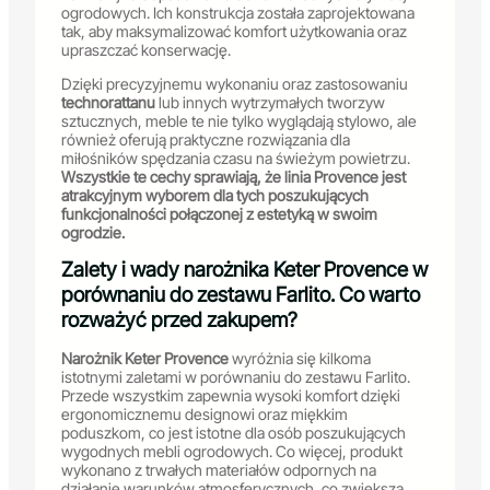
ogrodowych. Ich konstrukcja została zaprojektowana
tak, aby maksymalizować komfort użytkowania oraz
upraszczać konserwację.
Dzięki precyzyjnemu wykonaniu oraz zastosowaniu
technorattanu
lub innych wytrzymałych tworzyw
sztucznych, meble te nie tylko wyglądają stylowo, ale
również oferują praktyczne rozwiązania dla
miłośników spędzania czasu na świeżym powietrzu.
Wszystkie te cechy sprawiają, że linia Provence jest
atrakcyjnym wyborem dla tych poszukujących
funkcjonalności połączonej z estetyką w swoim
ogrodzie.
Zalety i wady narożnika Keter Provence w
porównaniu do zestawu Farlito. Co warto
rozważyć przed zakupem?
Narożnik Keter Provence
wyróżnia się kilkoma
istotnymi zaletami w porównaniu do zestawu Farlito.
Przede wszystkim zapewnia wysoki komfort dzięki
ergonomicznemu designowi oraz miękkim
poduszkom, co jest istotne dla osób poszukujących
wygodnych mebli ogrodowych. Co więcej, produkt
wykonano z trwałych materiałów odpornych na
działanie warunków atmosferycznych, co zwiększa