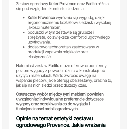
Zestaw ogrodowy
Keter Provence
oraz
Farlito
różnią
się pod względem komfortu siedzenia.
Keter Provence
wyróżnia się wygodą, dzięki
ergonomicznemu kształtowi siedzisk i wysokiej
jakości materiałom,
poduszki w tym zestawie są grubsze i
sprężyste, co zwiększa komfort długotrwałego
użytkowania,
dodatkowo technorattan zastosowany w
produkcji zapewnia miękkość oraz
elastyczność.
Natomiast zestaw
Farlito
może oferować odmienny
poziom wygody z powodu różnic w konstrukcji lub
użytych materiałach. Warto zwrócić uwagę na
wsparcie pleców, jakie oferują oba zestawy, oraz na to,
jak się na nich siedzi przez dłuższy czas.
Ostateczny wybór między tymi meblami powinien
uwzględniać indywidualne preferencje dotyczące
wygody oraz oczekiwania co do wyglądu i
funkcjonalności mebli ogrodowych.
Opinie na temat estetyki zestawu
ogrodowego Provence. Jakie wrażenia