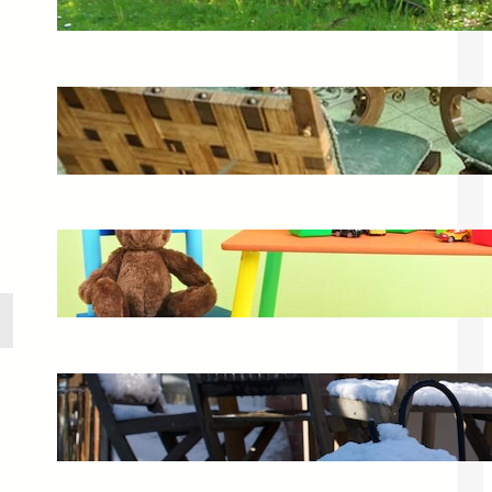
18 kwietnia 2025
Curver meble ogrodowe – idealny
zestaw do Twojego ogrodu
20 lutego 2025
Stolik do zabawy dla dzieci –
edukacyjne zabawy w domu
19 maja 2025
Czy meble ogrodowe trzeba chować
na zimę? Zabezpiecz je!
4 czerwca 2025