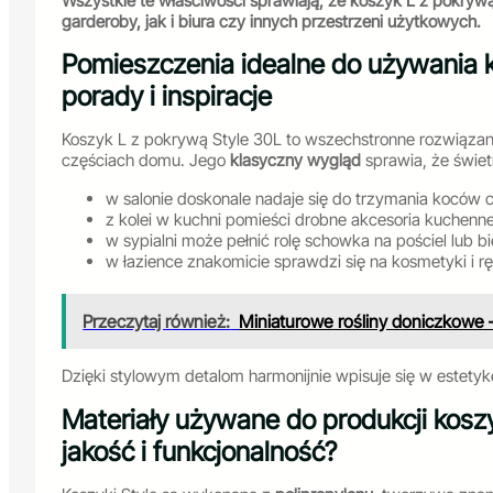
Wszystkie te właściwości sprawiają, że koszyk L z pokrywą
garderoby, jak i biura czy innych przestrzeni użytkowych.
Pomieszczenia idealne do używania k
porady i inspiracje
Koszyk L z pokrywą Style 30L to wszechstronne rozwiąza
częściach domu. Jego
klasyczny wygląd
sprawia, że świe
w salonie doskonale nadaje się do trzymania koców 
z kolei w kuchni pomieści drobne akcesoria kuchenne
w sypialni może pełnić rolę schowka na pościel lub bi
w łazience znakomicie sprawdzi się na kosmetyki i rę
Przeczytaj również:
Miniaturowe rośliny doniczkowe –
Dzięki stylowym detalom harmonijnie wpisuje się w estety
Materiały używane do produkcji kos
jakość i funkcjonalność?