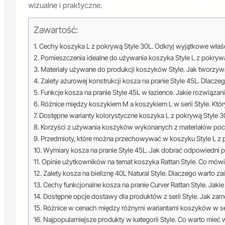
wizualne i praktyczne.
Zawartość:
Cechy koszyka L z pokrywą Style 30L. Odkryj wyjątkowe właś
Pomieszczenia idealne do używania koszyka Style L z pokrywą.
Materiały używane do produkcji koszyków Style. Jak tworzywa
Zalety ażurowej konstrukcji kosza na pranie Style 45L. Dlacz
Funkcje kosza na pranie Style 45L w łazience. Jakie rozwiąza
Różnice między koszykiem M a koszykiem L w serii Style. Któr
Dostępne warianty kolorystyczne koszyka L z pokrywą Style 
Korzyści z używania koszyków wykonanych z materiałów poc
Przedmioty, które można przechowywać w koszyku Style L z
Wymiary kosza na pranie Style 45L. Jak dobrać odpowiedni 
Opinie użytkowników na temat koszyka Rattan Style. Co mówią 
Zalety kosza na bieliznę 40L Natural Style. Dlaczego warto 
Cechy funkcjonalne kosza na pranie Curver Rattan Style. Jaki
Dostępne opcje dostawy dla produktów z serii Style. Jak zam
Różnice w cenach między różnymi wariantami koszyków w seri
Najpopularniejsze produkty w kategorii Style. Co warto mie