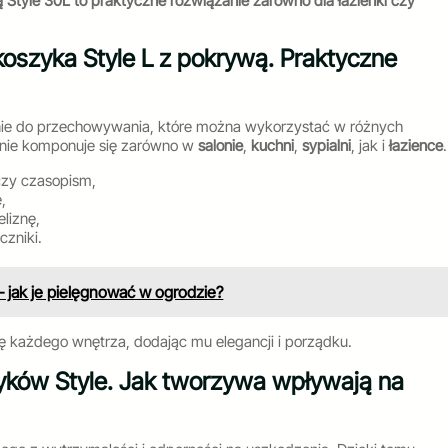
 Style 30L to praktyczne rozwiązanie zarówno dla łazienki czy
oszyka Style L z pokrywą. Praktyczne
nie do przechowywania, które można wykorzystać w różnych
tnie komponuje się zarówno w
salonie
,
kuchni
,
sypialni
, jak i
łazience
.
czy czasopism,
,
eliznę,
czniki.
 jak je pielęgnować w ogrodzie?
kę każdego wnętrza, dodając mu elegancji i porządku.
zyków Style. Jak tworzywa wpływają na