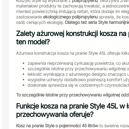
Koszyki Style są wykonane z
polipropylenu
, tworzywa znan
materiałowi produkty te zachowują trwałość, a jednocześnie
również powierzchnią imitującą rattan, która dodaje im el
zastosowanie
ekologicznego polipropylenu
sprawia, że kos
osób ceniących ekologię.
Dlatego też seria Style harmonijn
Zalety ażurowej konstrukcji kosza na
ten model?
Ażurowa konstrukcja kosza na pranie Style 45L oferuje kil
zapewnia nieprzerwaną cyrkulację powietrza, co sku
szczególnie istotne przy przechowywaniu wilgotnej 
lekkość wynikająca z ażurowego designu znacząco u
wygodne uchwyty dodatkowo podnoszą komfort użytk
doskonale sprawdza się w codziennych czynnościach z
To szczególnie istotne przy przechowywaniu wilgotnej odz
Funkcje kosza na pranie Style 45L w 
przechowywania oferuje?
Kosz na pranie Style o pojemności 45 litrów
to świetne rozw