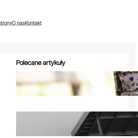
trony
O nas
Kontakt
Polecane artykuły
Czym malować meble ogrodowe?
Porady dotyczące renowacji
30 stycznia 2025
Skrzynia plastikowa ogrodowa –
idealna do przechowywania na
balkonie
25 kwietnia 2025