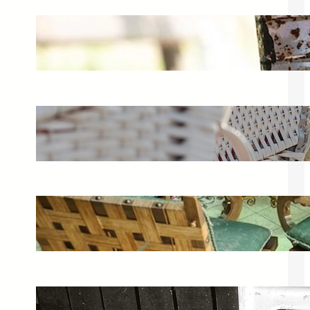
Czym pomalować meble ogrodowe?
Porady dotyczące renowacji
13 kwietnia 2025
Leżaki technorattan – idealne leżaki
ogrodowe na lato
8 czerwca 2025
Gdzie kupić tanie meble ogrodowe?
Sprawdź zestawy na wyprzedaży
21 kwietnia 2025
Meble plastikowe ogrodowe – jak