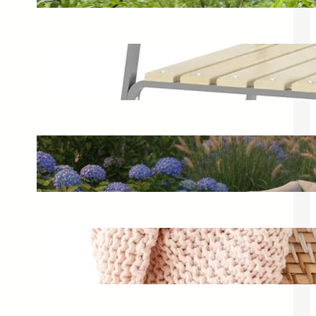
Czym wyczyścić białe meble
ogrodowe? Sprawdź skuteczne
metody
15 kwietnia 2025
Narożnik ogrodowy – komfortowy
mebel na taras i do ogrodu
22 czerwca 2025
Curver rattan – stylowe kosze na
bieliznę w sklepie Curver
15 maja 2025