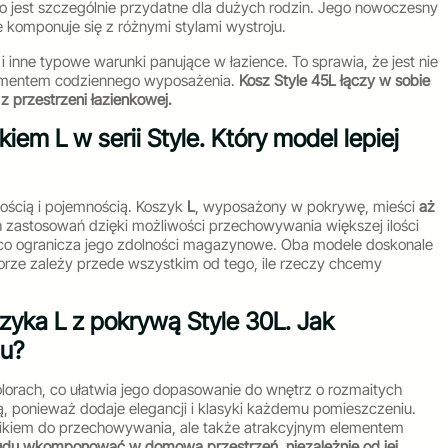
, co jest szczególnie przydatne dla dużych rodzin. Jego nowoczesny
e komponuje się z różnymi stylami wystroju.
i inne typowe warunki panujące w łazience. To sprawia, że jest nie
lementem codziennego wyposażenia.
Kosz Style 45L łączy w sobie
z przestrzeni łazienkowej.
em L w serii Style. Który model lepiej
ością i pojemnością. Koszyk
L
, wyposażony w pokrywę, mieści
aż
h zastosowań dzięki możliwości przechowywania większej ilości
 co ogranicza jego zdolności magazynowe. Oba modele doskonale
orze zależy przede wszystkim od tego, ile rzeczy chcemy
zyka L z pokrywą Style 30L. Jak
lu?
lorach, co ułatwia jego dopasowanie do wnętrz o rozmaitych
ą, ponieważ dodaje elegancji i klasyki każdemu pomieszczeniu.
nikiem do przechowywania, ale także atrakcyjnym elementem
rudu wkomponować w domową przestrzeń, niezależnie od jej