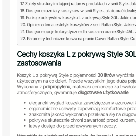
Zalety struktury imitującej rattan w produktach z serii Style. Ja
Dostępne rozmiary koszyków w serii Style. Jak dobrać ideal
Funkcje pokrywki w koszyku L z pokrywą Style 30L. Jakie d
Opinie na temat estetyki koszyków z serii Rattan Style. Jak
Dostępne opcje kolorystyczne dla kosza na pranie Style 45L. 
Parametry techniczne kosza na pranie Curver Rattan Style. 
Cechy koszyka L z pokrywą Style 30L
zastosowania
Koszyk L z pokrywą Style o pojemności
30 litrów
wyróżnia 
użytecznym na co dzień. Przede wszystkim jego
duża poj
Wykonany z
polipropylenu
, materiału cenionego za trwał
atmosferycznych, gwarantuje
długotrwałe użytkowanie
.
elegancki wygląd koszyka zawdzięczamy ażurowej ko
ergonomiczne uchwyty zapewniają komfortowe przen
znakomita jakość wykonania przekłada się na długow
pokrywa skutecznie chroni zawartość przed kurzem,
łatwy dostęp do przechowywanych rzeczy.