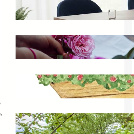
Krzesło kubełkowe – nowoczesny
wybór do jadalni
7 marca 2025
Łączenie kwiatów szydełkowych –
instrukcja krok po kroku
6 marca 2025
Keter Easy Go XL – idealny wózek
ogrodowy 62l do pracy w ogrodzie
17 lutego 2025
ę
e
Tani domek ogrodowy – idealne
rozwiązanie na działkę
22 marca 2025