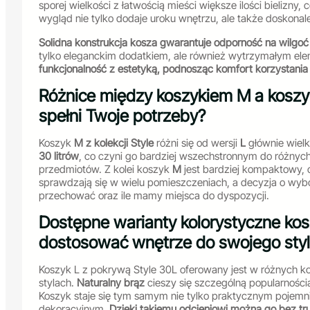
sporej wielkości z łatwością mieści większe ilości bielizny
wygląd nie tylko dodaje uroku wnętrzu, ale także doskonal
Solidna konstrukcja kosza gwarantuje odporność na wilgoć
tylko eleganckim dodatkiem, ale również wytrzymałym e
funkcjonalność z estetyką, podnosząc komfort korzystania 
Różnice między koszykiem M a koszyki
spełni Twoje potrzeby?
Koszyk
M z kolekcji Style
różni się od wersji
L
głównie wielk
30 litrów
, co czyni go bardziej wszechstronnym do różnyc
przedmiotów. Z kolei koszyk
M
jest bardziej kompaktowy,
sprawdzają się w wielu pomieszczeniach, a decyzja o wyb
przechować oraz ile mamy miejsca do dyspozycji.
Dostępne warianty kolorystyczne kos
dostosować wnętrze do swojego sty
Koszyk L z pokrywą Style 30L oferowany jest w różnych ko
stylach.
Naturalny brąz
cieszy się szczególną popularności
Koszyk staje się tym samym nie tylko praktycznym pojem
dekoracyjnym.
Dzięki takiemu odcieniowi można go bez t