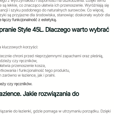
ego z wytrzymałości i odporności na uszkodzenia. Dzięki temu
 są lekkie, co znacząco ułatwia ich przenoszenie. Wyróżniają się
egancji i szyku podobnego do naturalnych surowców. Co więcej,
zyki są przyjazne dla środowiska, stanowiąc doskonały wybór dla
ie łączy funkcjonalność z estetyką.
 pranie Style 45L. Dlaczego warto wybrać
ka kluczowych korzyści:
tecznie chroni przed nieprzyjemnymi zapachami oraz pleśnią,
odzieży czy ręczników,
łatwia przenoszenie kosza,
owania i funkcjonalność tego produktu,
arówno w łazience, jak i pralni.
ieży czy ręczników.
łazience. Jakie rozwiązania do
iązanie do łazienki, gdzie pomaga w utrzymaniu porządku. Dzięki