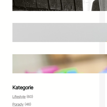
wybrać idealne krzesło?
28 grudnia 2024
Jak czytać Curver? Wymowa i użycie
pojemników Curver
20 lutego 2025
Zabawki na balkon – najlepsze
zabawki ogrodowe dla dzieci
26 października 2024
Kategorie
Lifestyle
(60)
Porady
(46)