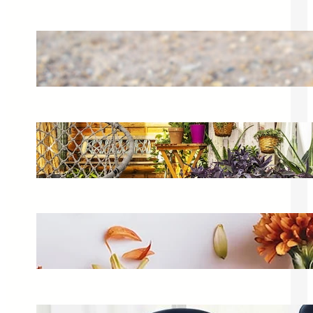
Kamienie pod róże – jak ściółkować
piękne róże?
24 czerwca 2025
Aranżacje balkonowe – jak urządzić
balkon z inspiracją?
14 czerwca 2025
Kwiaty jesienne na balkon – jakie
wybrać na taras?
25 grudnia 2024