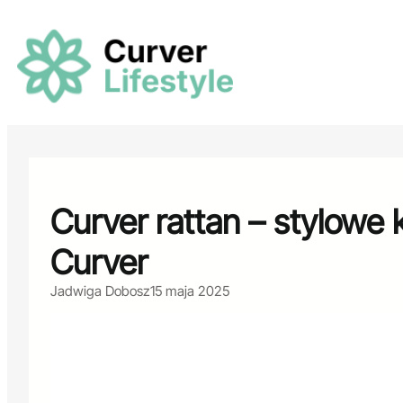
Przejdź
do
treści
Curver rattan – stylowe 
Curver
Jadwiga Dobosz
15 maja 2025