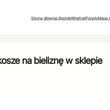
Strona główna
Lifestyle
Wnętrze
Porady
Mapa s
kosze na bieliznę w sklepie