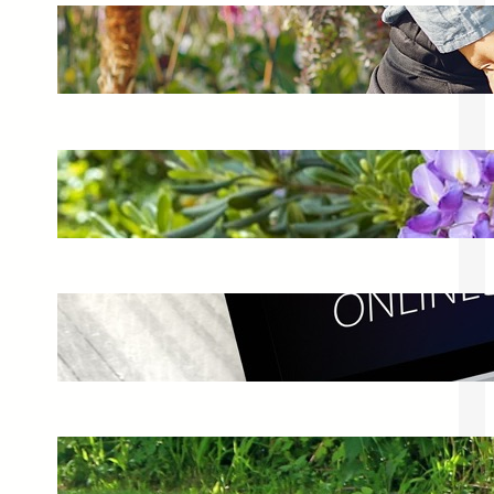
Pojemnik na taras – jak wybrać
skrzynię ogrodową?
12 kwietnia 2025
Wisteria na balkonie – jak uprawiać
glicynię w donicy?
2 czerwca 2025
Curver sklep – najlepsze oferty w
sklepie internetowym
3 maja 2025
Leżak Curver – idealny mebel
ogrodowy na lato