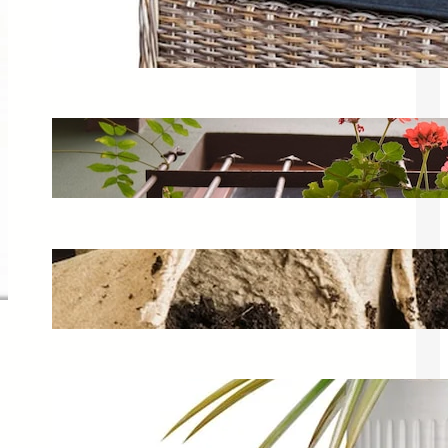
Keter Provence – grafitowy fotel
ogrodowy i zestaw mebli
17 kwietnia 2025
Mini ogródek na balkonie – jak
stworzyć ziołowy warzywnik?
29 czerwca 2025
Kompostowniki ogrodowe – jak
wybrać najlepszy model?
11 lutego 2025
Pojemniki ogrodowe – jak
przechowywać rośliny w skrzyniach?
5 czerwca 2025