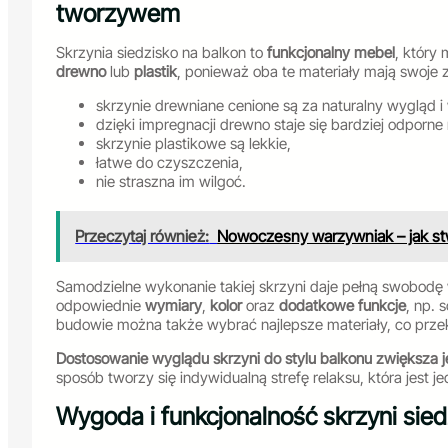
tworzywem
Skrzynia siedzisko na balkon to
funkcjonalny mebel
, który
drewno
lub
plastik
, ponieważ oba te materiały mają swoje z
skrzynie drewniane cenione są za naturalny wygląd i
dzięki impregnacji drewno staje się bardziej odporn
skrzynie plastikowe są lekkie,
łatwe do czyszczenia,
nie straszna im wilgoć.
Przeczytaj również:
Nowoczesny warzywniak – jak s
Samodzielne wykonanie takiej skrzyni daje pełną swobodę
odpowiednie
wymiary
,
kolor
oraz
dodatkowe funkcje
, np. 
budowie można także wybrać najlepsze materiały, co przekł
Dostosowanie wyglądu skrzyni do stylu balkonu zwiększa j
sposób tworzy się indywidualną strefę relaksu, która jest j
Wygoda i funkcjonalność skrzyni sied