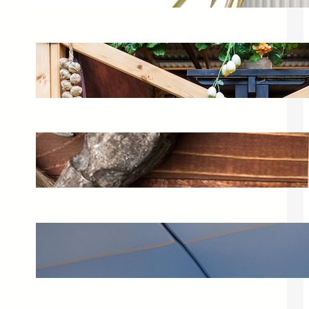
Bar ogrodowy – pomysły na meble do
Twojego ogrodu
20 czerwca 2025
Keter stół warsztatowy składany –
idealny do pracy w sklepie
27 maja 2025
Curver – co to za firma i jakie
produkty oferuje?
3 stycznia 2025