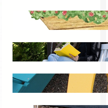
Keter Easy Go XL – idealny wózek
ogrodowy 62l do pracy w ogrodzie
17 lutego 2025
Czym czyścić plastikowe meble
ogrodowe? Sprawdź porady
24 lutego 2025
Kolorowe meble ogrodowe – idealne
na taras i balkon
4 listopada 2024