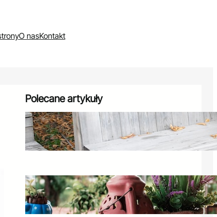
trony
O nas
Kontakt
Polecane artykuły
Skrzynia ogrodowa Curver – idealny
schowek na balkon i taras
7 listopada 2024
Jak przygotować balkon na wiosnę?
Urządź go z pomysłem
7 grudnia 2024