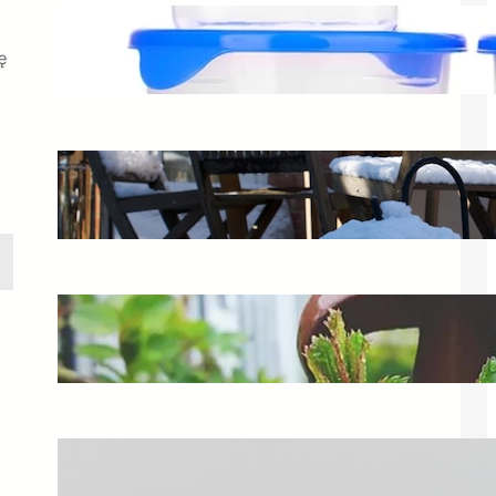
Pojemniki Curver – jak skutecznie
przechowywać żywność?
ę
20 października 2024
Czy meble ogrodowe trzeba chować
na zimę? Zabezpiecz je!
4 czerwca 2025
Jak zrobić kompostownik murowany
w ogrodzie? Praktyczne porady
18 stycznia 2025
Jak czytać Curver? Wymowa i użycie
pojemników Curver