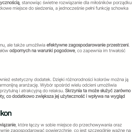
tycznością
, stanowiąc świetne rozwiązanie dla miłośników porządku 
kowe miejsce do siedzenia, a jednocześnie pełni funkcję schowka
onu, ale także umożliwia
efektywne zagospodarowanie przestrzeni
.
iałów
odpornych na warunki pogodowe
, co zapewnia im trwałość
również estetyczny dodatek. Dzięki różnorodności kolorów można ją
armonijną aranżację. Wybór spośród wielu odcieni umożliwia
przytulną i atrakcyjną do relaksu.
Skrzynia ta może służyć zarówno
ioty, co dodatkowo zwiększa jej użyteczność i wpływa na wygląd
lkon
wiązanie
, które łączy w sobie miejsce do przechowywania oraz
tywnie zagospodarować powierzchnię, co jest szczególnie ważne na