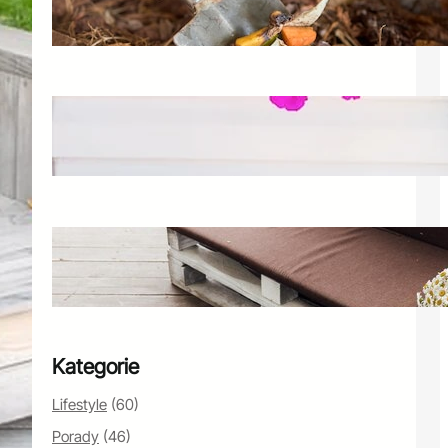
Warto wiedzieć o kompostowaniu
25 maja 2025
Taras z kwiatami – jak stworzyć
piękną przestrzeń?
26 marca 2025
Skrzynie na taras na poduszki
ogrodowe – wybór i porady
14 czerwca 2025
Kategorie
Lifestyle
(60)
Porady
(46)