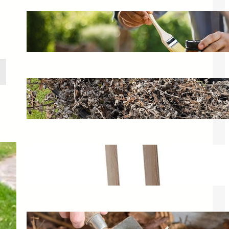
Impregnat czy olej do mebli
ogrodowych? Jak zabezpieczyć
drewno?
1 listopada 2024
Jak ożywić zaniedbany ogród?
Porady od Laurencji Wons
23 kwietnia 2025
Stolik Keter ogrodowy z funkcją
przechowywania na taras
20 czerwca 2025
Jak działa kompostownik w ogrodzie?