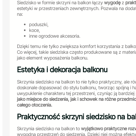
Siedzisko w formie skrzyni na balkon łączy
wygodę
z
prak
estetyki w przestrzeniach zewnętrznych. Pozwala na dodat
na:
poduszki,
koce,
inne ogrodowe akcesoria.
Dzięki temu nie tylko zwiększa komfort korzystania z balk
Co więcej, takie siedziska często produkowane są z mater
jako element wyposażenia balkonu.
Estetyka i dekoracja balkonu
Skrzynia siedzisko na balkon to nie tylko praktyczny, ale 
doskonale dopasować do stylu balkonu, tworząc spójną i h
uwypuklenie charakteru tej przestrzeni, czyniąc ją bardziej 
jako miejsce do siedzenia, jak i schowek na różne przedm
całego otoczenia.
Praktyczność skrzyni siedzisko na ba
Skrzynia siedzisko na balkon to
wyjątkowo praktyczne roz
wygodną przestrzeń do siedzenia. Dzięki niej można efek