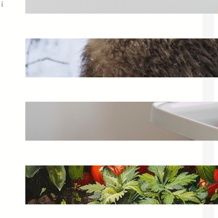
i
20 lutego 2025
Dokarmianie zwierząt zimą – jak to
robić odpowiedzialnie?
25 marca 2025
Krzesełko Keter do karmienia –
wygoda i funkcjonalność
28 listopada 2024
Jak zrobić domowy ogródek
warzywny? Praktyczne porady
3 kwietnia 2025