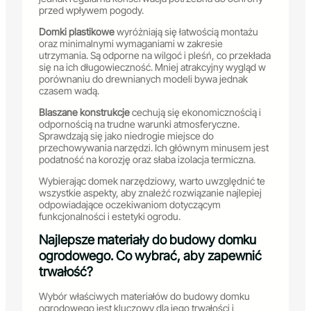
przed wpływem pogody.
Domki plastikowe
wyróżniają się łatwością montażu
oraz minimalnymi wymaganiami w zakresie
utrzymania. Są odporne na wilgoć i pleśń, co przekłada
się na ich długowieczność. Mniej atrakcyjny wygląd w
porównaniu do drewnianych modeli bywa jednak
czasem wadą.
Blaszane konstrukcje
cechują się ekonomicznością i
odpornością na trudne warunki atmosferyczne.
Sprawdzają się jako niedrogie miejsce do
przechowywania narzędzi. Ich głównym minusem jest
podatność na korozję oraz słaba izolacja termiczna.
Wybierając domek narzędziowy, warto uwzględnić te
wszystkie aspekty, aby znaleźć rozwiązanie najlepiej
odpowiadające oczekiwaniom dotyczącym
funkcjonalności i estetyki ogrodu.
Najlepsze materiały do budowy domku
ogrodowego. Co wybrać, aby zapewnić
trwałość?
Wybór właściwych materiałów do budowy domku
ogrodowego jest kluczowy dla jego trwałości i