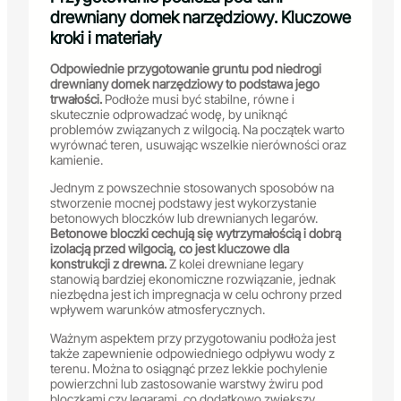
drewniany domek narzędziowy. Kluczowe
kroki i materiały
Odpowiednie przygotowanie gruntu pod niedrogi
drewniany domek narzędziowy to podstawa jego
trwałości.
Podłoże musi być stabilne, równe i
skutecznie odprowadzać wodę, by uniknąć
problemów związanych z wilgocią. Na początek warto
wyrównać teren, usuwając wszelkie nierówności oraz
kamienie.
Jednym z powszechnie stosowanych sposobów na
stworzenie mocnej podstawy jest wykorzystanie
betonowych bloczków lub drewnianych legarów.
Betonowe bloczki cechują się wytrzymałością i dobrą
izolacją przed wilgocią, co jest kluczowe dla
konstrukcji z drewna.
Z kolei drewniane legary
stanowią bardziej ekonomiczne rozwiązanie, jednak
niezbędna jest ich impregnacja w celu ochrony przed
wpływem warunków atmosferycznych.
Ważnym aspektem przy przygotowaniu podłoża jest
także zapewnienie odpowiedniego odpływu wody z
terenu. Można to osiągnąć przez lekkie pochylenie
powierzchni lub zastosowanie warstwy żwiru pod
bloczkami czy legarami, co dodatkowo zwiększy