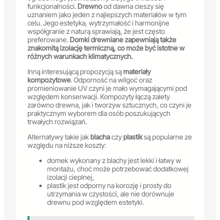
funkcjonalności.
Drewno
od dawna cieszy się
uznaniem jako jeden z najlepszych materiałów w tym
celu. Jego estetyka, wytrzymałość i harmonijne
współgranie z naturą sprawiają, że jest często
preferowane.
Domki drewniane zapewniają także
znakomitą izolację termiczną, co może być istotne w
różnych warunkach klimatycznych.
Inną interesującą propozycją są
materiały
kompozytowe
. Odporność na wilgoć oraz
promieniowanie UV czyni je mało wymagającymi pod
względem konserwacji. Kompozyty łączą zalety
zarówno drewna, jak i tworzyw sztucznych, co czyni je
praktycznym wyborem dla osób poszukujących
trwałych rozwiązań.
Alternatywy takie jak
blacha
czy
plastik
są popularne ze
względu na niższe koszty:
domek wykonany z blachy jest lekki i łatwy w
montażu, choć może potrzebować dodatkowej
izolacji cieplnej,
plastik jest odporny na korozję i prosty do
utrzymania w czystości, ale nie dorównuje
drewnu pod względem estetyki.