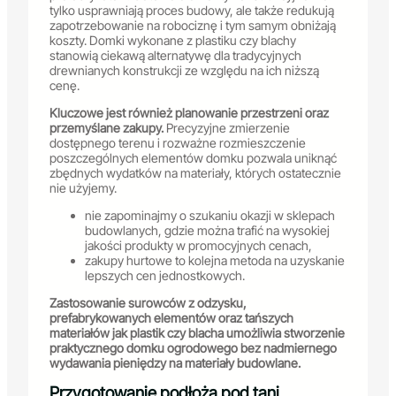
tylko usprawniają proces budowy, ale także redukują
zapotrzebowanie na robociznę i tym samym obniżają
koszty. Domki wykonane z plastiku czy blachy
stanowią ciekawą alternatywę dla tradycyjnych
drewnianych konstrukcji ze względu na ich niższą
cenę.
Kluczowe jest również planowanie przestrzeni oraz
przemyślane zakupy.
Precyzyjne zmierzenie
dostępnego terenu i rozważne rozmieszczenie
poszczególnych elementów domku pozwala uniknąć
zbędnych wydatków na materiały, których ostatecznie
nie użyjemy.
nie zapominajmy o szukaniu okazji w sklepach
budowlanych, gdzie można trafić na wysokiej
jakości produkty w promocyjnych cenach,
zakupy hurtowe to kolejna metoda na uzyskanie
lepszych cen jednostkowych.
Zastosowanie surowców z odzysku,
prefabrykowanych elementów oraz tańszych
materiałów jak plastik czy blacha umożliwia stworzenie
praktycznego domku ogrodowego bez nadmiernego
wydawania pieniędzy na materiały budowlane.
Przygotowanie podłoża pod tani