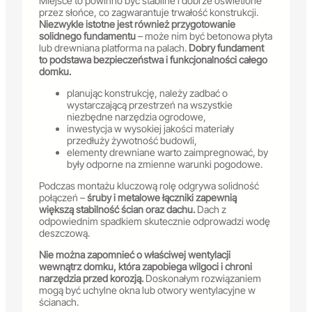
Miejsce to powinno być stabilne i dobrze oświetlone
przez słońce, co zagwarantuje trwałość konstrukcji.
Niezwykle istotne jest również przygotowanie
solidnego fundamentu
– może nim być betonowa płyta
lub drewniana platforma na palach.
Dobry fundament
to podstawa bezpieczeństwa i funkcjonalności całego
domku.
planując konstrukcję, należy zadbać o
wystarczającą przestrzeń na wszystkie
niezbędne narzędzia ogrodowe,
inwestycja w wysokiej jakości materiały
przedłuży żywotność budowli,
elementy drewniane warto zaimpregnować, by
były odporne na zmienne warunki pogodowe.
Podczas montażu kluczową rolę odgrywa solidność
połączeń –
śruby i metalowe łączniki zapewnią
większą stabilność ścian oraz dachu.
Dach z
odpowiednim spadkiem skutecznie odprowadzi wodę
deszczową.
Nie można zapomnieć o właściwej wentylacji
wewnątrz domku, która zapobiega wilgoci i chroni
narzędzia przed korozją.
Doskonałym rozwiązaniem
mogą być uchylne okna lub otwory wentylacyjne w
ścianach.