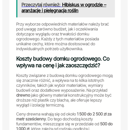
Przeczytaj również:
Hibiskus w ogrodzie –
aranżacje i pielęgnacja roślin
Przy wyborze odpowiednich materiałów należy brać
pod uwagę zarówno budżet, jak i oczekiwania
dotyczące wyglądu oraz trwałości domku
ogrodowego. Każdy z tych materiałów posiada
unikalne cechy, które można dostosować do
indywidualnych potrzeb użytkownika.
Koszty budowy domku ogrodowego. Co
wpływa na cenę i jak zaoszczędzić?
Koszty związane z budową domku ogrodowego mogą
się znacznie różnić, a wpływa na to kilka istotnych
czynników, takich jak wybór materiałów, wymiary
budowli oraz dodatkowe wyposażenie. Na przykład
drewno
jako główny materiał konstrukcyjny może być
droższe niż plastik czy blacha, ale oferuje lepszy
wygląd i izolację termiczną.
Ceny drewna wahają się od około
1 500 do 2 500 zł za
metr sześcienny
. Do tego dochodzą koszty
fundamentów, mieszczące się w przedziale od
500 do
1 000 zł
, które zależą od rodzaju podłoża i