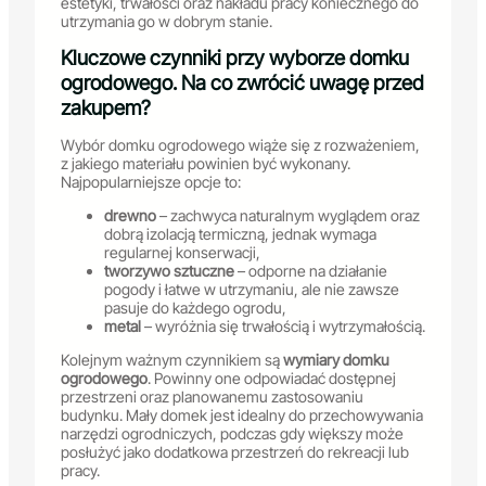
estetyki, trwałości oraz nakładu pracy koniecznego do
utrzymania go w dobrym stanie.
Kluczowe czynniki przy wyborze domku
ogrodowego. Na co zwrócić uwagę przed
zakupem?
Wybór domku ogrodowego wiąże się z rozważeniem,
z jakiego materiału powinien być wykonany.
Najpopularniejsze opcje to:
drewno
– zachwyca naturalnym wyglądem oraz
dobrą izolacją termiczną, jednak wymaga
regularnej konserwacji,
tworzywo sztuczne
– odporne na działanie
pogody i łatwe w utrzymaniu, ale nie zawsze
pasuje do każdego ogrodu,
metal
– wyróżnia się trwałością i wytrzymałością.
Kolejnym ważnym czynnikiem są
wymiary domku
ogrodowego
. Powinny one odpowiadać dostępnej
przestrzeni oraz planowanemu zastosowaniu
budynku. Mały domek jest idealny do przechowywania
narzędzi ogrodniczych, podczas gdy większy może
posłużyć jako dodatkowa przestrzeń do rekreacji lub
pracy.