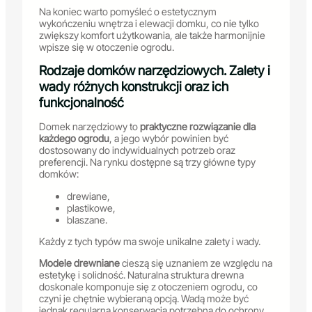
Na koniec warto pomyśleć o estetycznym
wykończeniu wnętrza i elewacji domku, co nie tylko
zwiększy komfort użytkowania, ale także harmonijnie
wpisze się w otoczenie ogrodu.
Rodzaje domków narzędziowych. Zalety i
wady różnych konstrukcji oraz ich
funkcjonalność
Domek narzędziowy to
praktyczne rozwiązanie dla
każdego ogrodu
, a jego wybór powinien być
dostosowany do indywidualnych potrzeb oraz
preferencji. Na rynku dostępne są trzy główne typy
domków:
drewiane,
plastikowe,
blaszane.
Każdy z tych typów ma swoje unikalne zalety i wady.
Modele drewniane
cieszą się uznaniem ze względu na
estetykę i solidność. Naturalna struktura drewna
doskonale komponuje się z otoczeniem ogrodu, co
czyni je chętnie wybieraną opcją. Wadą może być
jednak regularna konserwacja potrzebna do ochrony