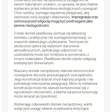
swoim naturalnym urokiem, co sprawia, że jest chętnie
wybierany przez miłośników ekologicznych rozwiązań.
Choć solidny, wymaga regularnej pielęgnacji, aby
zachować swój wygląd i właściwości.
Impregnacja oraz
ochrona przed wilgocią mogą być postrzegane jako
pewne niedogodności.
Z kolei domek plastikowy cechuje się łatwością
montażu i praktycznie nie wymaga konserwacji, co
znacznie ułatwia jego użytkowanie. Tworzywo to
skutecznie opiera się wpływom warunków
atmosferycznych, jednak jego odporność na
uszkodzenia może być mniejsza w porównaniu z
innymi materiałami. Plastikowe domki często ustępują
estetyką tym drewnianym.
Blaszany domek narzędziowy stanowi ekonomiczne
rozwiązanie dla osób poszukujących oszczędności.
Jego konstrukcja dobrze znosi kaprysy pogody i nie
potrzebuje intensywnej pielęgnacji. Mimo to metalowa
konstrukcja może nie zawsze komponować się z
ogrodowym otoczeniem, a blacha narażona na korozję
może skracać jej żywotność.
Wybierając odpowiedni domek narzędziowy, warto
wziąć pod uwagę własne oczekiwania dotyczące