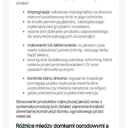
działań:
impregnacja
: nałożenie impregnatów na drewno
stanowi podstawowy krok w jego ochronie,
te środki penetrują głęboko, zabezpieczając
materiał przed grzybami i insektami,
ważne jest dobranie produktu odpowiedniego
do warunków panujących na zewnątrz.
malowanie lub lakierowanie
: co pewien czas
warto odświeżyć powierzchnię, stosując farby
bądź lakiery,
tworzą one dodatkową warstwę ochronną, która
osłania przed promieniowaniem UV oraz
opadami atmosferycznymi.
kontrola stanu drewna
: regularne inspekcje
pomagają szybko wykrywać ewentualne
uszkodzenia czy miejsca narażone na wilgoć,
gdzie potrzebna jest szybka interwencja.
Stosowanie produktów najwyższej jakości wraz z
systematycznością tych działań zapewnia trwałość
drewnianej konstrukcji domku ogrodowego przez
wiele lat.
Różnice między domkami ogrodowymi a