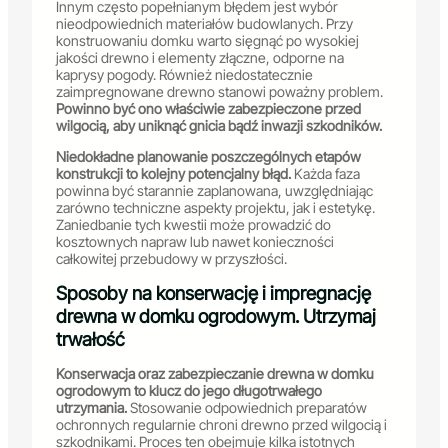
Innym często popełnianym błędem jest wybór
nieodpowiednich materiałów budowlanych. Przy
konstruowaniu domku warto sięgnąć po wysokiej
jakości drewno i elementy złączne, odporne na
kaprysy pogody. Również niedostatecznie
zaimpregnowane drewno stanowi poważny problem.
Powinno być ono właściwie zabezpieczone przed
wilgocią, aby uniknąć gnicia bądź inwazji szkodników.
Niedokładne planowanie poszczególnych etapów
konstrukcji to kolejny potencjalny błąd.
Każda faza
powinna być starannie zaplanowana, uwzględniając
zarówno techniczne aspekty projektu, jak i estetykę.
Zaniedbanie tych kwestii może prowadzić do
kosztownych napraw lub nawet konieczności
całkowitej przebudowy w przyszłości.
Sposoby na konserwację i impregnację
drewna w domku ogrodowym. Utrzymaj
trwałość
Konserwacja oraz zabezpieczanie drewna w domku
ogrodowym to klucz do jego długotrwałego
utrzymania.
Stosowanie odpowiednich preparatów
ochronnych regularnie chroni drewno przed wilgocią i
szkodnikami. Proces ten obejmuje kilka istotnych