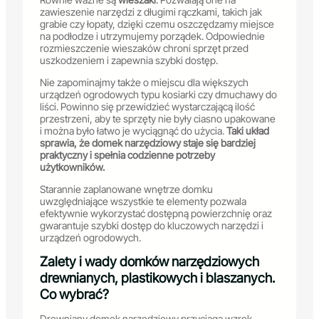
zawieszenie narzędzi z długimi rączkami, takich jak
grabie czy łopaty, dzięki czemu oszczędzamy miejsce
na podłodze i utrzymujemy porządek. Odpowiednie
rozmieszczenie wieszaków chroni sprzęt przed
uszkodzeniem i zapewnia szybki dostęp.
Nie zapominajmy także o miejscu dla większych
urządzeń ogrodowych typu kosiarki czy dmuchawy do
liści. Powinno się przewidzieć wystarczającą ilość
przestrzeni, aby te sprzęty nie były ciasno upakowane
i można było łatwo je wyciągnąć do użycia.
Taki układ
sprawia, że domek narzędziowy staje się bardziej
praktyczny i spełnia codzienne potrzeby
użytkowników.
Starannie zaplanowane wnętrze domku
uwzględniające wszystkie te elementy pozwala
efektywnie wykorzystać dostępną powierzchnię oraz
gwarantuje szybki dostęp do kluczowych narzędzi i
urządzeń ogrodowych.
Zalety i wady domków narzędziowych
drewnianych, plastikowych i blaszanych.
Co wybrać?
Drewniany domek narzędziowy przyciąga wzrok