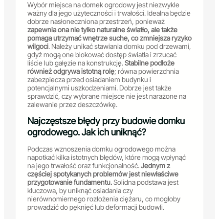
Wybór miejsca na domek ogrodowy jest niezwykle
ważny dla jego użyteczności i trwałości. Idealna będzie
dobrze nasłoneczniona przestrzeń, ponieważ
zapewnia ona nie tylko naturalne światło, ale także
pomaga utrzymać wnętrze suche, co zmniejsza ryzyko
wilgoci
. Należy unikać stawiania domku pod drzewami,
gdyż mogą one blokować dostęp światła i zrzucać
liście lub gałęzie na konstrukcję.
Stabilne podłoże
również odgrywa istotną rolę
; równa powierzchnia
zabezpiecza przed osiadaniem budynku i
potencjalnymi uszkodzeniami. Dobrze jest także
sprawdzić, czy wybrane miejsce nie jest narażone na
zalewanie przez deszczówkę.
Najczęstsze błędy przy budowie domku
ogrodowego. Jak ich uniknąć?
Podczas wznoszenia domku ogrodowego można
napotkać kilka istotnych błędów, które mogą wpłynąć
na jego trwałość oraz funkcjonalność.
Jednym z
częściej spotykanych problemów jest niewłaściwe
przygotowanie fundamentu.
Solidna podstawa jest
kluczowa, by uniknąć osiadania czy
nierównomiernego rozłożenia ciężaru, co mogłoby
prowadzić do pęknięć lub deformacji budowli.