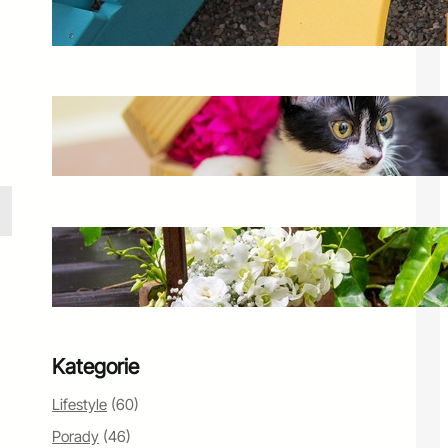
na taras i balkon
4 listopada 2024
Czy bratki są trujące dla kota?
Bezpieczne kwiaty balkonowe
22 grudnia 2024
Jaśminowiec w ogrodzie – jak
stworzyć piękne kompozycje?
16 marca 2025
Kategorie
Lifestyle
(60)
Porady
(46)