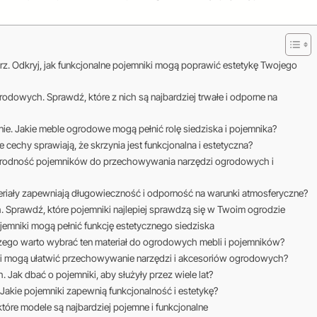
rz. Odkryj, jak funkcjonalne pojemniki mogą poprawić estetykę Twojego
odowych. Sprawdź, które z nich są najbardziej trwałe i odporne na
nie. Jakie meble ogrodowe mogą pełnić rolę siedziska i pojemnika?
cechy sprawiają, że skrzynia jest funkcjonalna i estetyczna?
norodność pojemników do przechowywania narzędzi ogrodowych i
ateriały zapewniają długowieczność i odporność na warunki atmosferyczne?
Sprawdź, które pojemniki najlepiej sprawdzą się w Twoim ogrodzie
emniki mogą pełnić funkcję estetycznego siedziska
zego warto wybrać ten materiał do ogrodowych mebli i pojemników?
ki mogą ułatwić przechowywanie narzędzi i akcesoriów ogrodowych?
Jak dbać o pojemniki, aby służyły przez wiele lat?
akie pojemniki zapewnią funkcjonalność i estetykę?
tóre modele są najbardziej pojemne i funkcjonalne