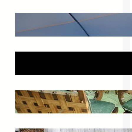
Curver – co to za firma i jakie
produkty oferuje?
3 stycznia 2025
Sposób na muszki owocówki: jak
stosować liść laurowy?
23 października 2024
Curver meble ogrodowe – idealny
zestaw do Twojego ogrodu
20 lutego 2025