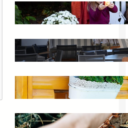
Wrzesień w ogrodzie – prace
ogrodowe i kalendarz ogrodnika
10 marca 2025
Czym obić meble ogrodowe? Wybór
materiału i tkaniny
2 lutego 2025
Skrzynia do przechowywania na
balkon – idealne siedzisko ogrodowe
30 kwietnia 2025
Kompostowniki plastikowe – wybór i
zalety dla ogrodu