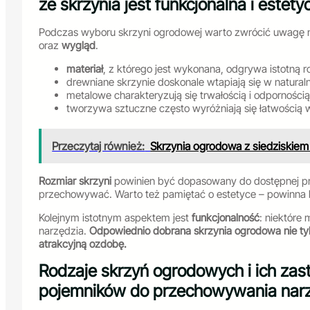
że skrzynia jest funkcjonalna i estet
Podczas wyboru skrzyni ogrodowej warto zwrócić uwagę n
oraz
wygląd
.
materiał
, z którego jest wykonana, odgrywa istotną ro
drewniane skrzynie doskonale wtapiają się w naturaln
metalowe charakteryzują się trwałością i odpornośc
tworzywa sztuczne często wyróżniają się łatwością 
Przeczytaj również:
Skrzynia ogrodowa z siedziskiem 
Rozmiar skrzyni
powinien być dopasowany do dostępnej prze
przechowywać. Warto też pamiętać o estetyce – powinna 
Kolejnym istotnym aspektem jest
funkcjonalność
: niektóre
narzędzia.
Odpowiednio dobrana skrzynia ogrodowa nie tyl
atrakcyjną ozdobę.
Rodzaje skrzyń ogrodowych i ich zas
pojemników do przechowywania narz