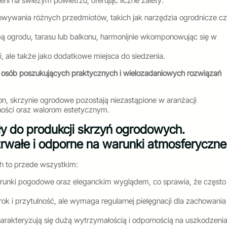
ni na świeżym powietrzu, oferując liczne zalety:
howywania różnych przedmiotów, takich jak narzędzia ogrodnicze c
ą ogrodu, tarasu lub balkonu, harmonijnie wkomponowując się w
i, ale także jako dodatkowe miejsca do siedzenia.
a osób poszukujących praktycznych i wielozadaniowych rozwiązań
on, skrzynie ogrodowe pozostają niezastąpione w aranżacji
lności oraz walorom estetycznym.
y do produkcji skrzyń ogrodowych.
 trwałe i odporne na warunki atmosferyczne
h to przede wszystkim:
arunki pogodowe oraz eleganckim wyglądem, co sprawia, że często
k i przytulność, ale wymaga regularnej pielęgnacji dla zachowania
harakteryzują się dużą wytrzymałością i odpornością na uszkodzeni