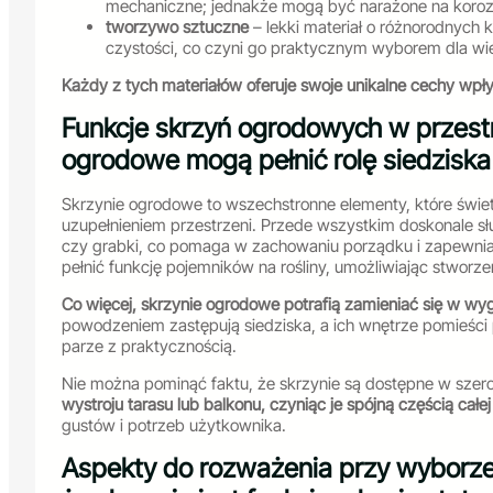
mechaniczne; jednakże mogą być narażone na koroz
tworzywo sztuczne
– lekki materiał o różnorodnych 
czystości, co czyni go praktycznym wyborem dla wie
Każdy z tych materiałów oferuje swoje unikalne cechy wpły
Funkcje skrzyń ogrodowych w przestrz
ogrodowe mogą pełnić rolę siedziska
Skrzynie ogrodowe to wszechstronne elementy, które świetn
uzupełnieniem przestrzeni. Przede wszystkim doskonale sł
czy grabki, co pomaga w zachowaniu porządku i zapewnia 
pełnić funkcję pojemników na rośliny, umożliwiając stworz
Co więcej, skrzynie ogrodowe potrafią zamieniać się w 
powodzeniem zastępują siedziska, a ich wnętrze pomieści p
parze z praktycznością.
Nie można pominąć faktu, że skrzynie są dostępne w szero
wystroju tarasu lub balkonu, czyniąc je spójną częścią całej
gustów i potrzeb użytkownika.
Aspekty do rozważenia przy wyborze 