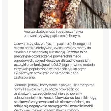
Analiza skuteczności i bezpieczeństwa
usuwania żywicy papierem ściernym.
Usuwanie żywicy z użyciem papieru ściernego jest
często bardzo efektywne, zwłaszcza gdy mamy do
czynienia z zaschniętą substancją.
Pozwala to na
precyzyjne oczyszczenie powierzchni mebli
ogrodowych, co jest kluczowe dla zachowania ich
estetyki oraz funkcjonalności.
Z tego powodu metoda
ta zyskała popularność wśród osób szukających
skutecznych rozwiązań do samodzielnego
zastosowania.
Niemniej jednak, korzystanie z papieru ściernego ma
również swoje minusy. Może prowadzić do
uszkodzeń, szczególnie jeśli nie zachowamy
odpowiedniej ostrożności.
Niewłaściwe techniki mogą
skutkować zarysowaniami lub nierównościami, co
odbije się negatywnie na wyglądzie i trwałości mebli.
Warto więc rozważyć alternatywne metody