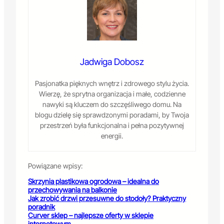
Jadwiga Dobosz
Pasjonatka pięknych wnętrz i zdrowego stylu życia.
Wierzę, że sprytna organizacja i małe, codzienne
nawyki są kluczem do szczęśliwego domu. Na
blogu dzielę się sprawdzonymi poradami, by Twoja
przestrzeń była funkcjonalna i pełna pozytywnej
energii.
Powiązane wpisy:
Skrzynia plastikowa ogrodowa – idealna do
przechowywania na balkonie
Jak zrobić drzwi przesuwne do stodoły? Praktyczny
poradnik
Curver sklep – najlepsze oferty w sklepie
internetowym