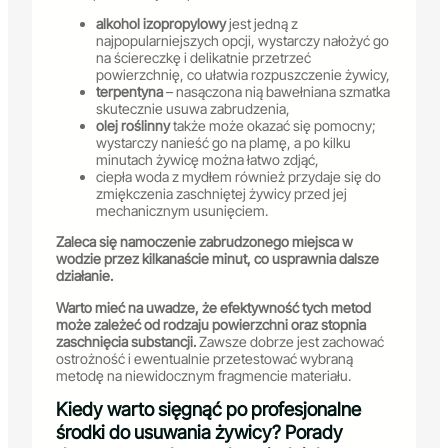
alkohol izopropylowy
jest jedną z
najpopularniejszych opcji, wystarczy nałożyć go
na ściereczkę i delikatnie przetrzeć
powierzchnię, co ułatwia rozpuszczenie żywicy,
terpentyna
– nasączona nią bawełniana szmatka
skutecznie usuwa zabrudzenia,
olej roślinny
także może okazać się pomocny;
wystarczy nanieść go na plamę, a po kilku
minutach żywicę można łatwo zdjąć,
ciepła woda z mydłem również przydaje się do
zmiękczenia zaschniętej żywicy przed jej
mechanicznym usunięciem.
Zaleca się namoczenie zabrudzonego miejsca w
wodzie przez kilkanaście minut, co usprawnia dalsze
działanie.
Warto mieć na uwadze, że efektywność tych metod
może zależeć od rodzaju powierzchni oraz stopnia
zaschnięcia substancji.
Zawsze dobrze jest zachować
ostrożność i ewentualnie przetestować wybraną
metodę na niewidocznym fragmencie materiału.
Kiedy warto sięgnąć po profesjonalne
środki do usuwania żywicy? Porady