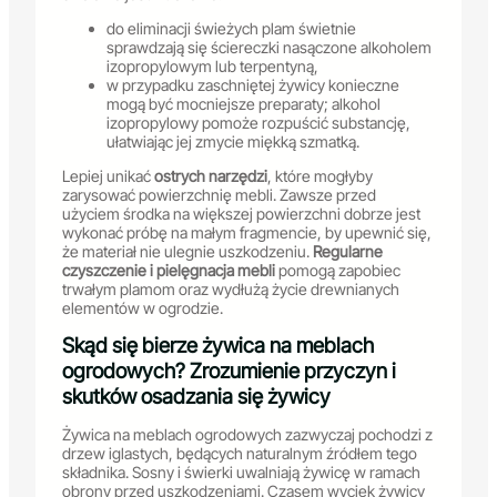
do eliminacji świeżych plam świetnie
sprawdzają się ściereczki nasączone alkoholem
izopropylowym lub terpentyną,
w przypadku zaschniętej żywicy konieczne
mogą być mocniejsze preparaty; alkohol
izopropylowy pomoże rozpuścić substancję,
ułatwiając jej zmycie miękką szmatką.
Lepiej unikać
ostrych narzędzi
, które mogłyby
zarysować powierzchnię mebli. Zawsze przed
użyciem środka na większej powierzchni dobrze jest
wykonać próbę na małym fragmencie, by upewnić się,
że materiał nie ulegnie uszkodzeniu.
Regularne
czyszczenie i pielęgnacja mebli
pomogą zapobiec
trwałym plamom oraz wydłużą życie drewnianych
elementów w ogrodzie.
Skąd się bierze żywica na meblach
ogrodowych? Zrozumienie przyczyn i
skutków osadzania się żywicy
Żywica na meblach ogrodowych zazwyczaj pochodzi z
drzew iglastych, będących naturalnym źródłem tego
składnika. Sosny i świerki uwalniają żywicę w ramach
obrony przed uszkodzeniami. Czasem wyciek żywicy