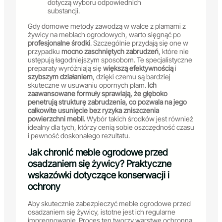
dotyczą wyboru odpowiednich
substancji.
Gdy domowe metody zawodzą w walce z plamami z
żywicy na meblach ogrodowych, warto sięgnąć po
profesjonalne środki
. Szczególnie przydają się one w
przypadku
mocno zaschniętych zabrudzeń
, które nie
ustępują łagodniejszym sposobom. Te specjalistyczne
preparaty wyróżniają się
większą efektywnością
i
szybszym działaniem
, dzięki czemu są bardziej
skuteczne w usuwaniu opornych plam.
Ich
zaawansowane formuły sprawiają, że głęboko
penetrują strukturę zabrudzenia, co pozwala na jego
całkowite usunięcie bez ryzyka zniszczenia
powierzchni mebli.
Wybór takich środków jest również
idealny dla tych, którzy cenią sobie oszczędność czasu
i pewność doskonałego rezultatu.
Jak chronić meble ogrodowe przed
osadzaniem się żywicy? Praktyczne
wskazówki dotyczące konserwacji i
ochrony
Aby skutecznie zabezpieczyć meble ogrodowe przed
osadzaniem się żywicy, istotne jest ich regularne
impregnowanie. Proces ten tworzy warstwę ochronną,