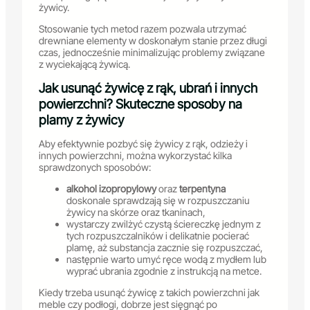
żywicy.
Stosowanie tych metod razem pozwala utrzymać
drewniane elementy w doskonałym stanie przez długi
czas, jednocześnie minimalizując problemy związane
z wyciekającą żywicą.
Jak usunąć żywicę z rąk, ubrań i innych
powierzchni? Skuteczne sposoby na
plamy z żywicy
Aby efektywnie pozbyć się żywicy z rąk, odzieży i
innych powierzchni, można wykorzystać kilka
sprawdzonych sposobów:
alkohol izopropylowy
oraz
terpentyna
doskonale sprawdzają się w rozpuszczaniu
żywicy na skórze oraz tkaninach,
wystarczy zwilżyć czystą ściereczkę jednym z
tych rozpuszczalników i delikatnie pocierać
plamę, aż substancja zacznie się rozpuszczać,
następnie warto umyć ręce wodą z mydłem lub
wyprać ubrania zgodnie z instrukcją na metce.
Kiedy trzeba usunąć żywicę z takich powierzchni jak
meble czy podłogi, dobrze jest sięgnąć po