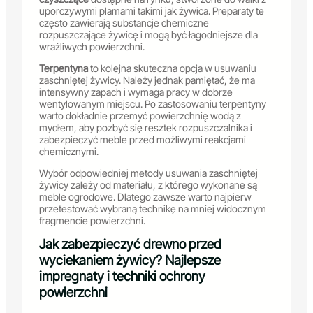
uporczywymi plamami takimi jak żywica. Preparaty te
często zawierają substancje chemiczne
rozpuszczające żywicę i mogą być łagodniejsze dla
wrażliwych powierzchni.
Terpentyna
to kolejna skuteczna opcja w usuwaniu
zaschniętej żywicy. Należy jednak pamiętać, że ma
intensywny zapach i wymaga pracy w dobrze
wentylowanym miejscu. Po zastosowaniu terpentyny
warto dokładnie przemyć powierzchnię wodą z
mydłem, aby pozbyć się resztek rozpuszczalnika i
zabezpieczyć meble przed możliwymi reakcjami
chemicznymi.
Wybór odpowiedniej metody usuwania zaschniętej
żywicy zależy od materiału, z którego wykonane są
meble ogrodowe. Dlatego zawsze warto najpierw
przetestować wybraną technikę na mniej widocznym
fragmencie powierzchni.
Jak zabezpieczyć drewno przed
wyciekaniem żywicy? Najlepsze
impregnaty i techniki ochrony
powierzchni