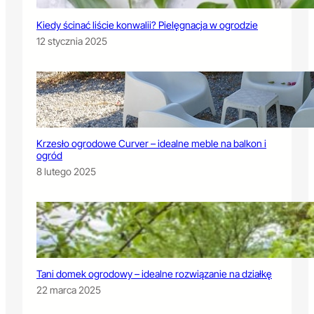
Kiedy ścinać liście konwalii? Pielęgnacja w ogrodzie
12 stycznia 2025
Krzesło ogrodowe Curver – idealne meble na balkon i
ogród
8 lutego 2025
Tani domek ogrodowy – idealne rozwiązanie na działkę
22 marca 2025