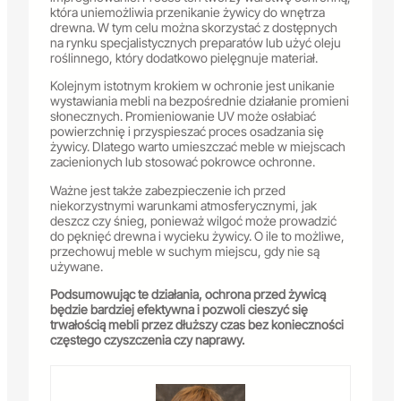
która uniemożliwia przenikanie żywicy do wnętrza
drewna. W tym celu można skorzystać z dostępnych
na rynku specjalistycznych preparatów lub użyć oleju
roślinnego, który dodatkowo pielęgnuje materiał.
Kolejnym istotnym krokiem w ochronie jest unikanie
wystawiania mebli na bezpośrednie działanie promieni
słonecznych. Promieniowanie UV może osłabiać
powierzchnię i przyspieszać proces osadzania się
żywicy. Dlatego warto umieszczać meble w miejscach
zacienionych lub stosować pokrowce ochronne.
Ważne jest także zabezpieczenie ich przed
niekorzystnymi warunkami atmosferycznymi, jak
deszcz czy śnieg, ponieważ wilgoć może prowadzić
do pęknięć drewna i wycieku żywicy. O ile to możliwe,
przechowuj meble w suchym miejscu, gdy nie są
używane.
Podsumowując te działania, ochrona przed żywicą
będzie bardziej efektywna i pozwoli cieszyć się
trwałością mebli przez dłuższy czas bez konieczności
częstego czyszczenia czy naprawy.