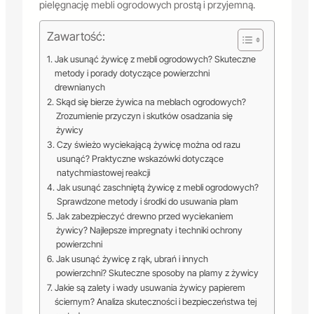
pielęgnację mebli ogrodowych prostą i przyjemną.
Zawartość:
Jak usunąć żywicę z mebli ogrodowych? Skuteczne
metody i porady dotyczące powierzchni
drewnianych
Skąd się bierze żywica na meblach ogrodowych?
Zrozumienie przyczyn i skutków osadzania się
żywicy
Czy świeżo wyciekającą żywicę można od razu
usunąć? Praktyczne wskazówki dotyczące
natychmiastowej reakcji
Jak usunąć zaschniętą żywicę z mebli ogrodowych?
Sprawdzone metody i środki do usuwania plam
Jak zabezpieczyć drewno przed wyciekaniem
żywicy? Najlepsze impregnaty i techniki ochrony
powierzchni
Jak usunąć żywicę z rąk, ubrań i innych
powierzchni? Skuteczne sposoby na plamy z żywicy
Jakie są zalety i wady usuwania żywicy papierem
ściernym? Analiza skuteczności i bezpieczeństwa tej