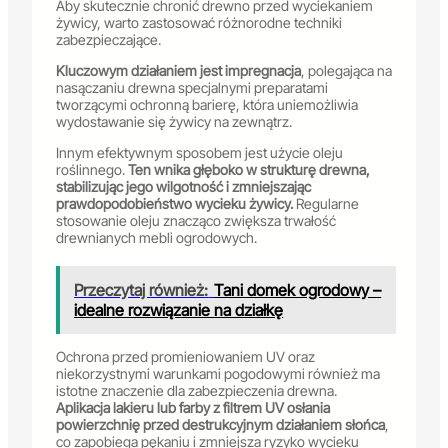
Aby skutecznie chronić drewno przed wyciekaniem
żywicy, warto zastosować różnorodne techniki
zabezpieczające.
Kluczowym działaniem jest impregnacja
, polegająca na
nasączaniu drewna specjalnymi preparatami
tworzącymi ochronną barierę, która uniemożliwia
wydostawanie się żywicy na zewnątrz.
Innym efektywnym sposobem jest użycie oleju
roślinnego.
Ten wnika głęboko w strukturę drewna,
stabilizując jego wilgotność i zmniejszając
prawdopodobieństwo wycieku żywicy.
Regularne
stosowanie oleju znacząco zwiększa trwałość
drewnianych mebli ogrodowych.
Przeczytaj również:
Tani domek ogrodowy –
idealne rozwiązanie na działkę
Ochrona przed promieniowaniem UV oraz
niekorzystnymi warunkami pogodowymi również ma
istotne znaczenie dla zabezpieczenia drewna.
Aplikacja lakieru lub farby z filtrem UV osłania
powierzchnię przed destrukcyjnym działaniem słońca
,
co zapobiega pękaniu i zmniejsza ryzyko wycieku