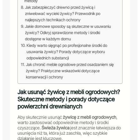
metody
Jak zabezpieczyć drewno przed żywicą i
zniwelować wycieki żywicy? Przewodnik po
najlepszych technikach ochrony
Jakie domowe sposoby są skuteczne w usuwaniu
żywicy? Odkryj sprawdzone metody i środki
dostępne w każdym domu
Kiedy warto sięgnąć po profesjonalne środki do
usuwania żywicy? Porady dotyczące wyboru
odpowiednich substancji
Jak chronić meble ogrodowe przed osadzaniem się
żywicy? Praktyczne wskazówki dotyczące
konserwacji i ochrony
Jak usunąć żywicę z mebli ogrodowych?
Skuteczne metody i porady dotyczące
powierzchni drewnianych
Aby skutecznie usunąć
żywicę z mebli ogrodowych
,
warto zastosować odpowiednie metody i środki
czyszczące.
Świeża żywica
jest znacznie łatwiejsza do
usunięcia niż ta, która już zaschła, więc szybkie
działanie jest kluczowe.