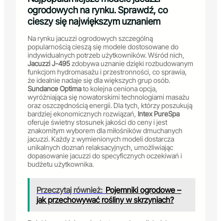
ogrodowych na rynku. Sprawdź, co
cieszy się największym uznaniem
Na rynku jacuzzi ogrodowych szczególną
popularnością cieszą się modele dostosowane do
indywidualnych potrzeb użytkowników. Wśród nich,
Jacuzzi J-495
zdobywa uznanie dzięki rozbudowanym
funkcjom hydromasażu i przestronności, co sprawia,
że idealnie nadaje się dla większych grup osób.
Sundance Optima
to kolejna ceniona opcja,
wyróżniająca się nowatorskimi technologiami masażu
oraz oszczędnością energii. Dla tych, którzy poszukują
bardziej ekonomicznych rozwiązań,
Intex PureSpa
oferuje świetny stosunek jakości do ceny i jest
znakomitym wyborem dla miłośników dmuchanych
jacuzzi. Każdy z wymienionych modeli dostarcza
unikalnych doznań relaksacyjnych, umożliwiając
dopasowanie jacuzzi do specyficznych oczekiwań i
budżetu użytkownika.
Przeczytaj również:
Pojemniki ogrodowe –
jak przechowywać rośliny w skrzyniach?