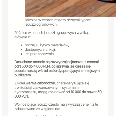
Różnice w cenach między różnymi typami
jacuzzi ogrodowych.
Różnice w cenach jacuzzi ogrodowych wynikają
głównie z:
rodzaju użytych materiałów,
dostępnych funkcji,
ich przeznaczenia.
Dmuchane modele są zazwyczaj najtańsze, z cenami
od 1 500 do 4 000 PLN, co sprawia, że cieszą się
popularnością wśród osób dysponujących mniejszym
budżetem.
Z kolei
wersje całoroczne
, charakteryzujące się
trwałością i zaawansowanymi systemami
hydromasażu, mogą kosztować od
10 000 do nawet 50
000 PLN
.
Wolnostojące jacuzzi często mają wyższą cenę niż te
zabudowane ze względu na: