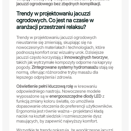
jacuzzi ogrodowego bez zbędnych komplikacji.
Trendy w projektowaniu jacuzzi
ogrodowych. Co jest na czasie w
aranżacji przestrzeni relaksu?
Trendy w projektowaniu jacuzzi ogrodowych
nieustannie się zmieniają, skupiając się na
nowoczesnych materiałach i technologiach, które
podnoszą komfort oraz wizualny urok. Dzisiejsze
jacuzzi często korzystają z
innowacyjnych tworzyw
,
takich jak wytrzymałe kompozyty odporne na kaprysy
pogody.
Zintegrowane systemy hydromasażu
stają się
normą, oferując różnorodne tryby masażu dla
lepszego odprężenia i zdrowia.
Oświetlenie pełni kluczową rolę
w kreowaniu
odpowiedniego nastroju. Nowoczesne modele
wyposażone są w
energooszczędne diody LED
z
funkcją zmiany koloru światła, co umożliwia
dopasowanie otoczenia do preferencji użytkowników.
Ergonomia jest równie ważna – projektanci kładą
nacisk na kształt siedzisk i rozmieszczenie dysz
masujących, by zapewnić najwyższy komfort.
Wszystkie te trendy pokazują, że współczesne jacuzzi