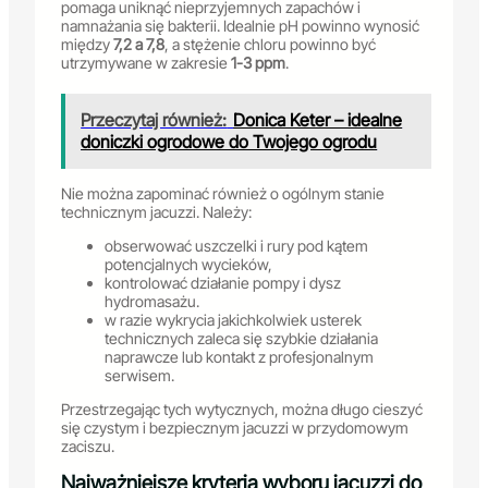
pomaga uniknąć nieprzyjemnych zapachów i
namnażania się bakterii. Idealnie pH powinno wynosić
między
7,2 a 7,8
, a stężenie chloru powinno być
utrzymywane w zakresie
1-3 ppm
.
Przeczytaj również:
Donica Keter – idealne
doniczki ogrodowe do Twojego ogrodu
Nie można zapominać również o ogólnym stanie
technicznym jacuzzi. Należy:
obserwować uszczelki i rury pod kątem
potencjalnych wycieków,
kontrolować działanie pompy i dysz
hydromasażu.
w razie wykrycia jakichkolwiek usterek
technicznych zaleca się szybkie działania
naprawcze lub kontakt z profesjonalnym
serwisem.
Przestrzegając tych wytycznych, można długo cieszyć
się czystym i bezpiecznym jacuzzi w przydomowym
zaciszu.
Najważniejsze kryteria wyboru jacuzzi do