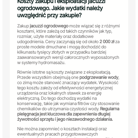
Koszty zakupu i eksploatacji jacuzzi
ogrodowego. Jakie wydatki należy
uwzględnić przy zakupie?
Zakup
jacuzzi ogrodowego
może wiązać się z różnymi
kosztami, które zależą od takich czynników jak typ,
rozmiar, użyte materiały oraz dodatkowe
udogodnienia. Ceny zaczynają się od około
2 000 zł
za
proste modele dmuchane i mogą dochodzić do
kilkunastu tysięcy złotych w przypadku bardziej
zaawansowanych wersji całorocznych wyposażonych
w systemy hydromasażu.
Równie istotne są koszty związane z eksploatacją.
Przede wszystkim obejmują one
podgrzewanie wody
,
co zimą może stanowić znaczący wydatek. Wysokość
tego kosztu zależy od efektywności energetycznej
urządzenia oraz lokalnych stawek za energię
elektryczną. Do tego dochodzą wydatki na
konserwację, takie jak wymiana filtrów czy stosowanie
chemikaliów do utrzymania czystości wody.
Regularna
pielęgnacja jest kluczowa dla zapewnienia długiej
żywotności sprzętu i jego niezawodnego działania.
Nie można zapomnieć o kosztach instalacji oraz
ewentualnych pracach przygotowawczych