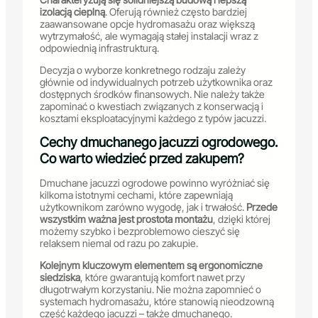
izolacją cieplną
. Oferują również często bardziej
zaawansowane opcje hydromasażu oraz większą
wytrzymałość, ale wymagają stałej instalacji wraz z
odpowiednią infrastrukturą.
Decyzja o wyborze konkretnego rodzaju zależy
głównie od indywidualnych potrzeb użytkownika oraz
dostępnych środków finansowych. Nie należy także
zapominać o kwestiach związanych z konserwacją i
kosztami eksploatacyjnymi każdego z typów jacuzzi.
Cechy dmuchanego jacuzzi ogrodowego.
Co warto wiedzieć przed zakupem?
Dmuchane jacuzzi ogrodowe powinno wyróżniać się
kilkoma istotnymi cechami, które zapewniają
użytkownikom zarówno wygodę, jak i trwałość.
Przede
wszystkim ważna jest prostota montażu
, dzięki której
możemy szybko i bezproblemowo cieszyć się
relaksem niemal od razu po zakupie.
Kolejnym kluczowym elementem są ergonomiczne
siedziska
, które gwarantują komfort nawet przy
długotrwałym korzystaniu. Nie można zapomnieć o
systemach hydromasażu, które stanowią nieodzowną
część każdego jacuzzi – także dmuchanego.