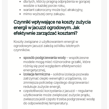
dla tych, którzy pragną odprężenia w gorącej
wodzie o każdej porze roku,
wariant całoroczny może być atrakcyjny,
mimo wyższej ceny zakupu.
Czynniki wpływające na koszty zużycia
energii w jacuzzi ogrodowym. Jak
efektywnie zarządzać kosztami?
Koszty związane z użytkowaniem energii w
ogrodowym jacuzzi zależą od kilku istotnych
czynników.
sposób podgrzewania wody
– współczesne
modele mogą mieć różnorodne grzałki, które
różnią się pod względem efektywności
energetycznej,
izolacja termiczna
– solidna izolacja pozwala
zatrzymać ciepło wewnątrz urządzenia, co
zmniejsza potrzebę częstego dogrzewania i
redukuje zużycie energii,
częstotliwość korzystania z jacuzzi – regularne
użytkowanie może zwiększać zużycie prądu,
zwłaszcza jeśli często trzeba podgrzewać wodę
do odpowiedniej temperatury.