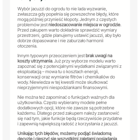
Wybór jacuzzi do ogrodu to nie lada wyzwanie,
zwłaszcza gdy popełnia się powszechne błędy, które
mogą później przynieść kłopoty. Jednym z częstych
problemów jest
niedoszacowanie miejsca w ogrodzie
.
Przed zakupem warto dokładnie sprawdzić wymiary
przestrzeni, gdzie planujemy ustawić jacuzzi, aby było
dobrze dopasowane i nie zaburzało harmonii
otoczenia.
Innym typowym przeoczeniem jest
brak uwagi na
koszty utrzymania
. Już przy wyborze modelu warto
zapoznać się z potencjalnymi wydatkami związanymi z
eksploatacją – mowa tu o kosztach energii,
konserwacji oraz wymianie filtrów i chemikaliów do
wody. Niewiedza w tej kwestii może skutkować
nieprzyjemnymi niespodziankami finansowymi.
Nie można też zapominać o funkcjach ważnych dla
użytkownika. Często wybieramy modele pełne
dodatkowych opcji, które nie zawsze są potrzebne
każdemu. Dlatego przed zakupem należy zastanowić
się nad tym, jakie funkcje będą rzeczywiście przydatne
i zapewnią największą radość z korzystania z jacuzzi.
Unikając tych błędów, możemy podjąć świadomą
decyzję i cieszyć się wszystkimi zaletami posiadania