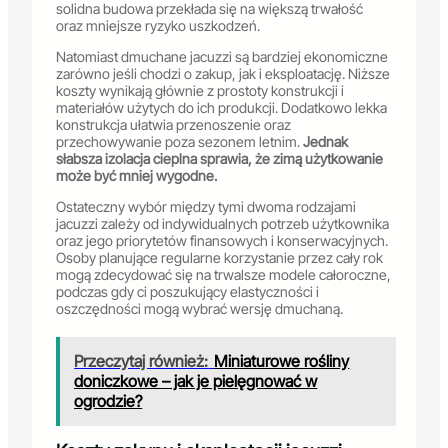
solidna budowa przekłada się na większą trwałość
oraz mniejsze ryzyko uszkodzeń.
Natomiast dmuchane jacuzzi są bardziej ekonomiczne
zarówno jeśli chodzi o zakup, jak i eksploatację. Niższe
koszty wynikają głównie z prostoty konstrukcji i
materiałów użytych do ich produkcji. Dodatkowo lekka
konstrukcja ułatwia przenoszenie oraz
przechowywanie poza sezonem letnim.
Jednak
słabsza izolacja cieplna sprawia, że zimą użytkowanie
może być mniej wygodne.
Ostateczny wybór między tymi dwoma rodzajami
jacuzzi zależy od indywidualnych potrzeb użytkownika
oraz jego priorytetów finansowych i konserwacyjnych.
Osoby planujące regularne korzystanie przez cały rok
mogą zdecydować się na trwalsze modele całoroczne,
podczas gdy ci poszukujący elastyczności i
oszczędności mogą wybrać wersję dmuchaną.
Przeczytaj również:
Miniaturowe rośliny
doniczkowe – jak je pielęgnować w
ogrodzie?