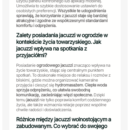
użyciu panelu kontrolnego lub aplikacji mobilnej.
Umożliwia to szybkie dostosowanie ustawień do
osobistych preferencji.
Wszystkie te udogodnienia
sprawiają, że korzystanie z jacuzzi staje się bardziej
atrakcyjne i zgodne ze współczesnymi standardami
komfortu i odprężenia.
Zalety posiadania jacuzzi w ogrodzie w
kontekście życia towarzyskiego. Jak
jacuzzi wpływa na spotkania z
przyjaciółmi?
Posiadanie
ogrodowego jacuzzi
znacząco wpływa na
życie towarzyskie, stając się centralnym punktem
spotkań. To doskonałe miejsce do relaksu i rozmów z
bliskimi, gdzie można organizować kameralne
przyjęcia i cieszyć się
hydromasażem
.
Ciepła woda
sprzyja odprężeniu, co ułatwia swobodną
komunikację, zacieśniając więzi społeczne.
Dzięki
temu
jacuzzi
nie tylko poprawia komfort codziennego
życia, ale także wzmacnia relacje poprzez wspólne
chwile radości i doświadczenia.
Różnice między jacuzzi wolnostojącym a
zabudowanym. Co wybrać do swojego