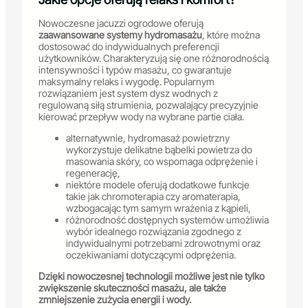
Nowoczesne jacuzzi ogrodowe oferują
zaawansowane systemy hydromasażu
, które można
dostosować do indywidualnych preferencji
użytkowników. Charakteryzują się one różnorodnością
intensywności i typów masażu, co gwarantuje
maksymalny relaks i wygodę. Popularnym
rozwiązaniem jest system dysz wodnych z
regulowaną siłą strumienia, pozwalający precyzyjnie
kierować przepływ wody na wybrane partie ciała.
alternatywnie, hydromasaż powietrzny
wykorzystuje delikatne bąbelki powietrza do
masowania skóry, co wspomaga odprężenie i
regenerację,
niektóre modele oferują dodatkowe funkcje
takie jak chromoterapia czy aromaterapia,
wzbogacając tym samym wrażenia z kąpieli,
różnorodność dostępnych systemów umożliwia
wybór idealnego rozwiązania zgodnego z
indywidualnymi potrzebami zdrowotnymi oraz
oczekiwaniami dotyczącymi odprężenia.
Dzięki nowoczesnej technologii możliwe jest nie tylko
zwiększenie skuteczności masażu, ale także
zmniejszenie zużycia energii i wody.