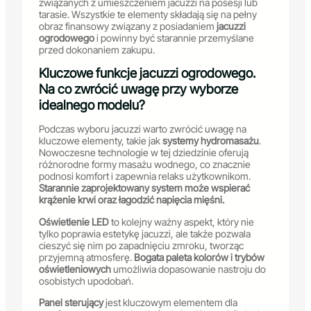
związanych z umieszczeniem jacuzzi na posesji lub
tarasie. Wszystkie te elementy składają się na pełny
obraz finansowy związany z posiadaniem
jacuzzi
ogrodowego
i powinny być starannie przemyślane
przed dokonaniem zakupu.
Kluczowe funkcje jacuzzi ogrodowego.
Na co zwrócić uwagę przy wyborze
idealnego modelu?
Podczas wyboru jacuzzi warto zwrócić uwagę na
kluczowe elementy, takie jak
systemy hydromasażu
.
Nowoczesne technologie w tej dziedzinie oferują
różnorodne formy masażu wodnego, co znacznie
podnosi komfort i zapewnia relaks użytkownikom.
Starannie zaprojektowany system może wspierać
krążenie krwi oraz łagodzić napięcia mięśni.
Oświetlenie LED
to kolejny ważny aspekt, który nie
tylko poprawia estetykę jacuzzi, ale także pozwala
cieszyć się nim po zapadnięciu zmroku, tworząc
przyjemną atmosferę.
Bogata paleta kolorów i trybów
oświetleniowych
umożliwia dopasowanie nastroju do
osobistych upodobań.
Panel sterujący
jest kluczowym elementem dla