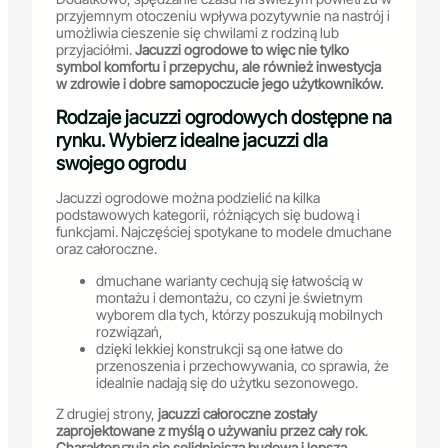
przyjemnym otoczeniu wpływa pozytywnie na nastrój i
umożliwia cieszenie się chwilami z rodziną lub
przyjaciółmi.
Jacuzzi ogrodowe to więc nie tylko
symbol komfortu i przepychu, ale również inwestycja
w zdrowie i dobre samopoczucie jego użytkowników.
Rodzaje jacuzzi ogrodowych dostępne na
rynku. Wybierz idealne jacuzzi dla
swojego ogrodu
Jacuzzi ogrodowe można podzielić na kilka
podstawowych kategorii, różniących się budową i
funkcjami. Najczęściej spotykane to modele dmuchane
oraz całoroczne.
dmuchane warianty cechują się łatwością w
montażu i demontażu, co czyni je świetnym
wyborem dla tych, którzy poszukują mobilnych
rozwiązań,
dzięki lekkiej konstrukcji są one łatwe do
przenoszenia i przechowywania, co sprawia, że
idealnie nadają się do użytku sezonowego.
Z drugiej strony,
jacuzzi całoroczne zostały
zaprojektowane z myślą o używaniu przez cały rok
.
Charakteryzują się solidniejszą budową i lepszą