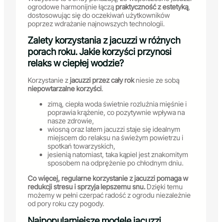
ogrodowe harmonijnie łączą
praktyczność z estetyką
,
dostosowując się do oczekiwań użytkowników
poprzez wdrażanie najnowszych technologii.
Zalety korzystania z jacuzzi w różnych
porach roku. Jakie korzyści przynosi
relaks w ciepłej wodzie?
Korzystanie z
jacuzzi przez cały rok
niesie ze sobą
niepowtarzalne korzyści
.
zimą, ciepła woda świetnie rozluźnia mięśnie i
poprawia krążenie, co pozytywnie wpływa na
nasze zdrowie,
wiosną oraz latem jacuzzi staje się idealnym
miejscem do relaksu na świeżym powietrzu i
spotkań towarzyskich,
jesienią natomiast, taka kąpiel jest znakomitym
sposobem na odprężenie po chłodnym dniu.
Co więcej, regularne korzystanie z jacuzzi pomaga w
redukcji stresu i sprzyja lepszemu snu.
Dzięki temu
możemy w pełni czerpać radość z ogrodu niezależnie
od pory roku czy pogody.
Najpopularniejsze modele jacuzzi