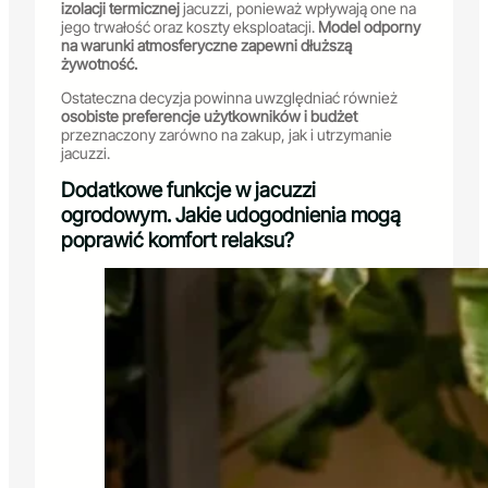
izolacji termicznej
jacuzzi, ponieważ wpływają one na
jego trwałość oraz koszty eksploatacji.
Model odporny
na warunki atmosferyczne zapewni dłuższą
żywotność.
Ostateczna decyzja powinna uwzględniać również
osobiste preferencje użytkowników i budżet
przeznaczony zarówno na zakup, jak i utrzymanie
jacuzzi.
Dodatkowe funkcje w jacuzzi
ogrodowym. Jakie udogodnienia mogą
poprawić komfort relaksu?