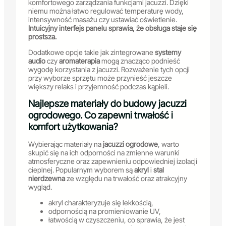
komfortowego zarządzania funkcjami jacuzzi. Dzięki
niemu można łatwo regulować temperaturę wody,
intensywność masażu czy ustawiać oświetlenie.
Intuicyjny interfejs panelu sprawia, że obsługa staje się
prostsza.
Dodatkowe opcje takie jak zintegrowane
systemy
audio
czy
aromaterapia
mogą znacząco podnieść
wygodę korzystania z jacuzzi. Rozważenie tych opcji
przy wyborze sprzętu może przynieść jeszcze
większy relaks i przyjemność podczas kąpieli.
Najlepsze materiały do budowy jacuzzi
ogrodowego. Co zapewni trwałość i
komfort użytkowania?
Wybierając materiały na
jacuzzi ogrodowe
, warto
skupić się na ich odporności na zmienne warunki
atmosferyczne oraz zapewnieniu odpowiedniej izolacji
cieplnej. Popularnym wyborem są
akryl
i
stal
nierdzewna
ze względu na trwałość oraz atrakcyjny
wygląd.
akryl charakteryzuje się lekkością,
odpornością na promieniowanie UV,
łatwością w czyszczeniu, co sprawia, że jest