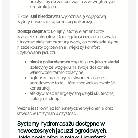
praktyczny do zastosowania w zewnętrznych
konstrukcjach.
Z kolei
stal nierdzewna
wyróżnia się wyjątkową
wytrzymałością i odpornością na korozję.
Izolacja cieplna
to kolejny istotny element przy
wyborze materiałów. Dobrej jakości izolacja pozwala
utrzymać stałą temperaturę wody, co przekłada się na
niższe koszty ogrzewania i większy komfort
użytkowania jacuzzi.
pianka poliuretanowa
często służy jako materiał
izolacyjny ze względu na swoje doskonałe
właściwości termoizolacyjne,
najlepsze materiały do stworzenia jacuzzi
ogrodowego to te, które zapewniają trwałość
konstrukcji,
efektywność energetyczną dzięki skutecznej
izolacji cieplnej.
Ważne jest również ich estetyczne wykonanie oraz
łatwość w utrzymaniu czystości.
Systemy hydromasażu dostępne w
nowoczesnych jacuzzi ogrodowych.
Jakie opcje oferują relaks i komfort?