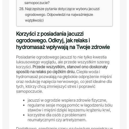
samopoczucie?
Najczęstsze pytania dotyczące wyboru jacuzzi
ogrodowego. Odpowiedzi na najważniejsze
wątpliwości
Korzyści z posiadania jacuzzi
ogrodowego. Odkryj, jak relaks i
hydromasaż wpływają na Twoje zdrowie
Posiadanie ogrodowego jacuzzi to nie tylko kwestia
luksusowego wyglądu, ale przede wszystkim szereg
korzyści.
Przede wszystkim, stanowi ono doskonały
sposób na relaks po ciężkim dniu.
Ciepła woda i
hydromasaż pozwalają na głębokie odprężenie mięśni
oraz redukcję napięcia nerwowego, co jest idealne dla
tych, którzy chcą zmniejszyć stres i poprawić
samopoczucie.
jacuzzi w ogrodzie wspiera zdrowie fizyczne,
regularne sesje mogą pomóc w łagodzeniu bólu
stawów i mięśni dzięki lepszemu krążeniu krwi,
korzystne dla osób z problemami
reumatycznymi czy artretyzmem.
Dodatkowo, spędzanie czasu na świeżym powietrzu w